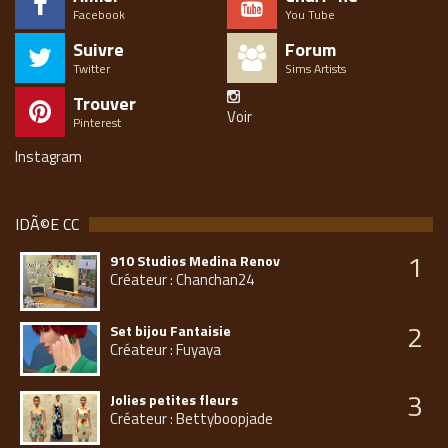
Facebook
You Tube
Suivre
Forum
Twitter
Sims Artists
Trouver
Voir
Pinterest
Instagram
IDÃ©E CC
1
910 Studios Medina Renov
Créateur : Chanchan24
2
Set bijou Fantaisie
Créateur : Fuyaya
3
Jolies petites fleurs
Créateur : Bettyboopjade