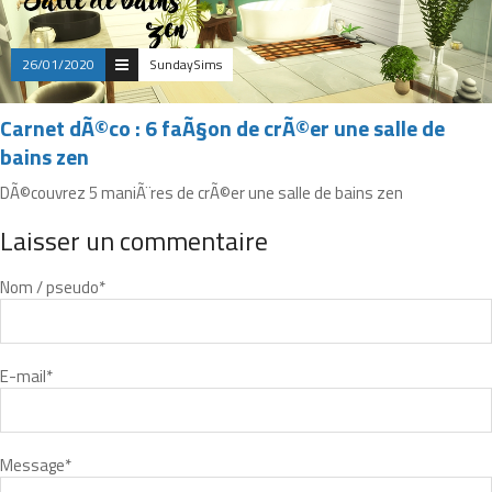
26/01/2020
SundaySims
Carnet dÃ©co : 6 faÃ§on de crÃ©er une salle de
bains zen
DÃ©couvrez 5 maniÃ¨res de crÃ©er une salle de bains zen
Laisser un commentaire
Nom / pseudo
*
E-mail
*
Message
*