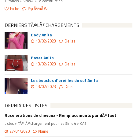
Tutoriels > Sims 4 > La construction
Fiche
PyrÃ©nÃ©a
DERNIERS TÃ©LÃ©CHARGEMENTS
Body Anita
13/02/2023
Delise
Boxer Anita
13/02/2023
Delise
Les boucles d'oreilles du set Anita
13/02/2023
Delise
DERNIÃ¨RES LISTES
Recolorations de cheveux - Remplacements par dÃ©faut
Listes > TÃ©lÃ©chargement pour les Sims 4 > CAS
27/04/2020
Naine