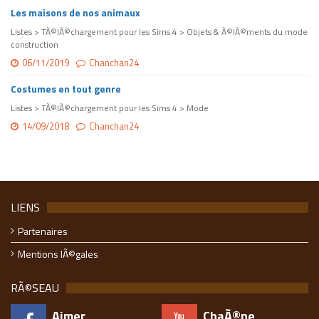
Les maisons de nos animaux
Listes > TÃ©lÃ©chargement pour les Sims 4 > Objets & Ã©lÃ©ments du mode
construction
06/11/2019
Chanchan24
Costumes en tout genre
Listes > TÃ©lÃ©chargement pour les Sims 4 > Mode
14/09/2018
Chanchan24
LIENS
Partenaires
Mentions lÃ©gales
RÃ©SEAU
Aimer
ChaÃ®ne