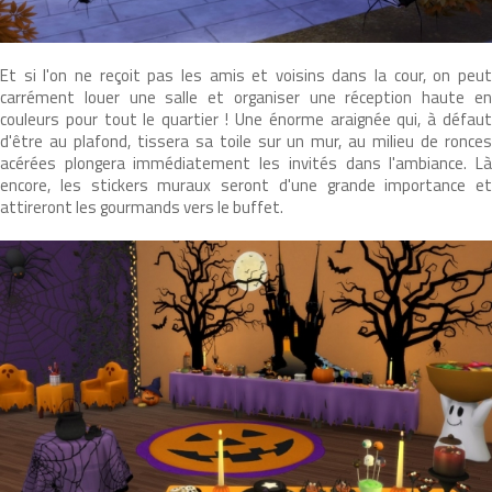
Et si l'on ne reçoit pas les amis et voisins dans la cour, on peut
carrément louer une salle et organiser une réception haute en
couleurs pour tout le quartier ! Une énorme araignée qui, à défaut
d'être au plafond, tissera sa toile sur un mur, au milieu de ronces
acérées plongera immédiatement les invités dans l'ambiance. Là
encore, les stickers muraux seront d'une grande importance et
attireront les gourmands vers le buffet.