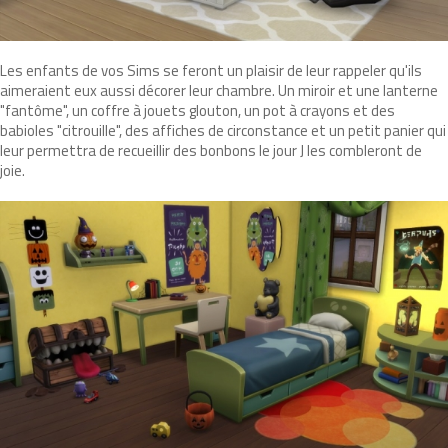
Les enfants de vos Sims se feront un plaisir de leur rappeler qu'ils
aimeraient eux aussi décorer leur chambre. Un miroir et une lanterne
"fantôme", un coffre à jouets glouton, un pot à crayons et des
babioles "citrouille", des affiches de circonstance et un petit panier qui
leur permettra de recueillir des bonbons le jour J les combleront de
joie.