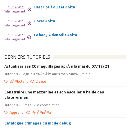
Descriptif du set Anita
13/02/2023
Téléchargement
Boxer Anita
13/02/2023
Téléchargement
Le body Ã dentelle Anita
13/02/2023
Téléchargement
DERNIERS TUTORIELS
Actualiser ses CC maquillages aprÃ¨s la maj du 07/12/21
Tutoriels > Logiciels dÃ©diÃ©s aux sims > Sims 4 Studio
DÃ©butant
Delise
Construire une mezzanine et son escalier Ã l'aide des
plateformes
Tutoriels > Sims 4 > La construction
Apprenti
PyrÃ©nÃ©a
Catalogue d'images du mode debug