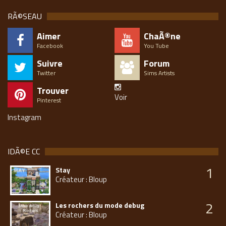
RÃ©SEAU
Aimer
ChaÃ®ne
Facebook
You Tube
Suivre
Forum
Twitter
Sims Artists
Trouver
Voir
Pinterest
Instagram
IDÃ©E CC
1
Stay
Créateur : Bloup
2
Les rochers du mode debug
Créateur : Bloup