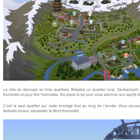
La ville se découpe en trois quartiers, Wakaba un quartier rural, Senbamachi 
Komorebi et pour finir Yukimatsu, the place to be pour vous adonner aux sports d’hi
C’est le seul quartier qui reste enneigé tout au long de l’année. Vous pouvez 
festivals locaux, escalader le Mont Komorebi.