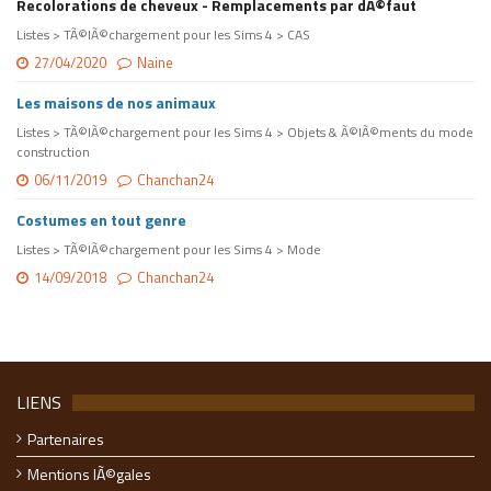
Recolorations de cheveux - Remplacements par dÃ©faut
Listes > TÃ©lÃ©chargement pour les Sims 4 > CAS
27/04/2020
Naine
Les maisons de nos animaux
Listes > TÃ©lÃ©chargement pour les Sims 4 > Objets & Ã©lÃ©ments du mode
construction
06/11/2019
Chanchan24
Costumes en tout genre
Listes > TÃ©lÃ©chargement pour les Sims 4 > Mode
14/09/2018
Chanchan24
LIENS
Partenaires
Mentions lÃ©gales