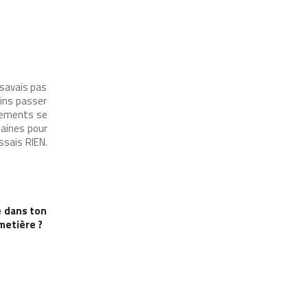
e savais pas
ains passer
rgements se
emaines pour
ssais RIEN.
e dans ton
metière ?