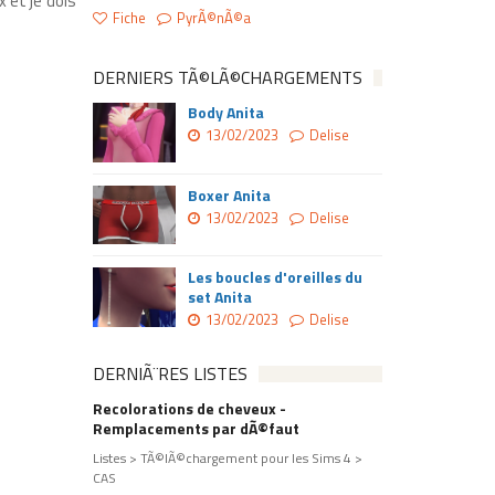
 et je dois
Fiche
PyrÃ©nÃ©a
DERNIERS TÃ©LÃ©CHARGEMENTS
Body Anita
13/02/2023
Delise
Boxer Anita
13/02/2023
Delise
Les boucles d'oreilles du
set Anita
13/02/2023
Delise
DERNIÃ¨RES LISTES
Recolorations de cheveux -
Remplacements par dÃ©faut
Listes > TÃ©lÃ©chargement pour les Sims 4 >
CAS