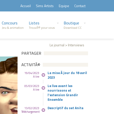
Accueil
Sims Artists
Equipe
Contact
Concours
Listes
Boutique
Jeu & animation
TrouvÃ© pour vous
Download CC
Le journal > Interviews
PARTAGER
ACTIVITÃ©
La mise Ã jour du 18 avril
19/04/2023
A lire
2023
Le live avant les
05/03/2023
A lire
nourrissons et
l'extension Grandir
Ensemble
Descriptif du set Anita
13/02/2023
Téléchargement