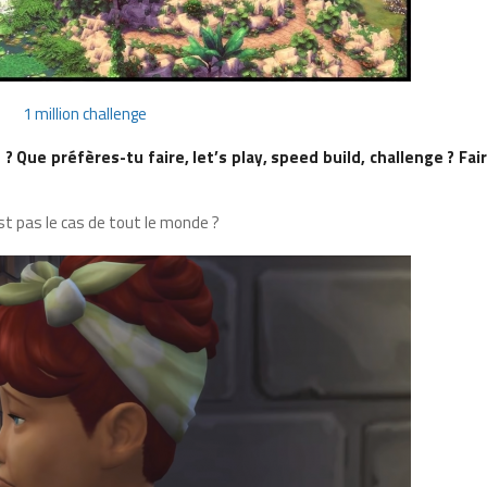
1 million challenge
e
? Que préfères-tu faire, let’s play, speed build, challenge ? Fai
st pas le cas de tout le monde ?