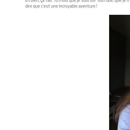
Eh bien, ça fait 10 mois que je suis sur YouTube, que j
dire que c’est une incroyable aventure !