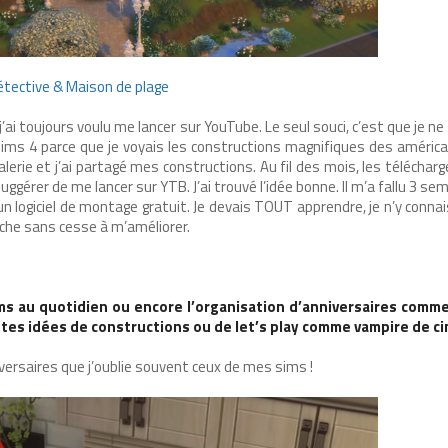
étective & Maison de plage
 j’ai toujours voulu me lancer sur YouTube. Le seul souci, c’est que je n
 sims 4 parce que je voyais les constructions magnifiques des améric
erie et j’ai partagé mes constructions. Au fil des mois, les télécha
ggérer de me lancer sur YTB. J’ai trouvé l’idée bonne. Il m’a fallu 3 s
un logiciel de montage gratuit. Je devais TOUT apprendre, je n’y connai
erche sans cesse à m’améliorer.
ms au quotidien ou encore l’organisation d’anniversaires comm
t tes idées de constructions ou de let’s play comme vampire de ci
versaires que j’oublie souvent ceux de mes sims !