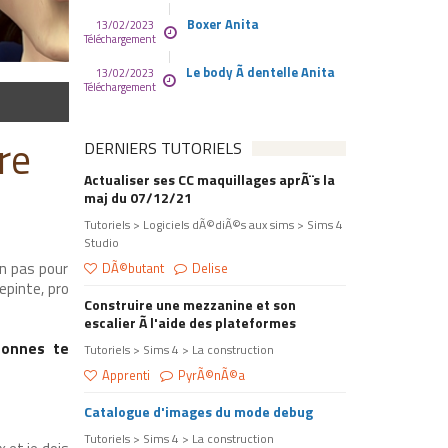
Boxer Anita
13/02/2023
Téléchargement
Le body Ã dentelle Anita
13/02/2023
Téléchargement
re
DERNIERS TUTORIELS
Actualiser ses CC maquillages aprÃ¨s la
maj du 07/12/21
Tutoriels > Logiciels dÃ©diÃ©s aux sims > Sims 4
Studio
on pas pour
DÃ©butant
Delise
epinte, pro
Construire une mezzanine et son
escalier Ã l'aide des plateformes
sonnes te
Tutoriels > Sims 4 > La construction
Apprenti
PyrÃ©nÃ©a
Catalogue d'images du mode debug
Tutoriels > Sims 4 > La construction