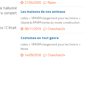
27/04/2020
Naine
ai halluciné
Les maisons de nos animaux
tra complet
Listes > TÃ©lÃ©chargement pour les Sims 4 >
Objets & Ã©lÃ©ments du mode construction
s ! C’était
06/11/2019
Chanchan24
Costumes en tout genre
Listes > TÃ©lÃ©chargement pour les Sims 4 >
Mode
14/09/2018
Chanchan24