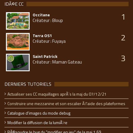
IDÃ©E CC
1
Occitane
Créateur : Bloup
2
Terra OS1
Créateur : Fuyaya
3
Saint Patrick
Créateur : Maman Gateau
DERNIERS TUTORIELS
Actualiser ses CC maquillages aprÃ¨s la maj du 07/12/21
Construire une mezzanine et son escalier Ã l'aide des plateformes
Catalogue d'images du mode debug
Modifier la diffusion de la lumiÃ¨re
RÃ©soudre le bug du "modifier en jeu" de la maj 1.69