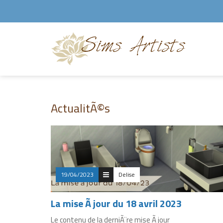
ActualitÃ©s
19/04/2023
Delise
La mise Ã jour du 18 avril 2023
Le contenu de la derniÃ¨re mise Ã jour