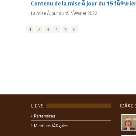
Contenu de la mise Ã jour du 15 fÃ©vrie
La mise Ã jour du 15 fÃ©vrier 2022
1
2
3
4
5
6
LIENS
IDÃ©E 
Partenaires
Mentions lÃ©gales