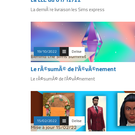
La derniÃ¨re livraison les Sims express
19/10/2022
Delise
Le rÃ©sumÃ© de l'Ã©vÃ©nement
Le rÃ©sumÃ© de l'Ã©vÃ©nement
15/02/2022
Delise