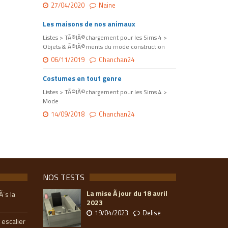
27/04/2020
Naine
Les maisons de nos animaux
Listes > TÃ©lÃ©chargement pour les Sims 4 >
Objets & Ã©lÃ©ments du mode construction
06/11/2019
Chanchan24
Costumes en tout genre
Listes > TÃ©lÃ©chargement pour les Sims 4 >
Mode
14/09/2018
Chanchan24
NOS TESTS
La mise Ã jour du 18 avril
Ã¨s la
2023
19/04/2023
Delise
 escalier