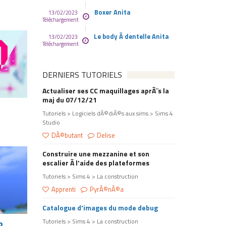
Boxer Anita
13/02/2023
Téléchargement
Le body Ã dentelle Anita
13/02/2023
Téléchargement
DERNIERS TUTORIELS
Actualiser ses CC maquillages aprÃ¨s la
maj du 07/12/21
Tutoriels > Logiciels dÃ©diÃ©s aux sims > Sims 4
Studio
DÃ©butant
Delise
Construire une mezzanine et son
escalier Ã l'aide des plateformes
Tutoriels > Sims 4 > La construction
Apprenti
PyrÃ©nÃ©a
Catalogue d'images du mode debug
Tutoriels > Sims 4 > La construction
2