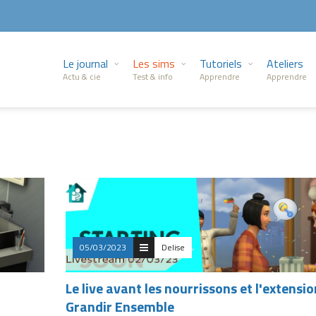
Le journal
Les sims
Tutoriels
Ateliers
Actu & cie
Test & info
Apprendre
Apprendre
05/03/2023
Delise
Le live avant les nourrissons et l'extensio
Grandir Ensemble