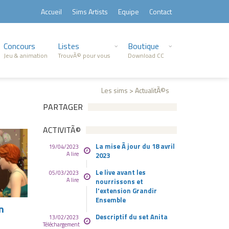
Accueil
Sims Artists
Equipe
Contact
Concours
Listes
Boutique
Jeu & animation
TrouvÃ© pour vous
Download CC
Les sims > ActualitÃ©s
PARTAGER
ACTIVITÃ©
La mise Ã jour du 18 avril
19/04/2023
A lire
2023
Le live avant les
05/03/2023
A lire
nourrissons et
l'extension Grandir
Ensemble
n
Descriptif du set Anita
13/02/2023
Téléchargement