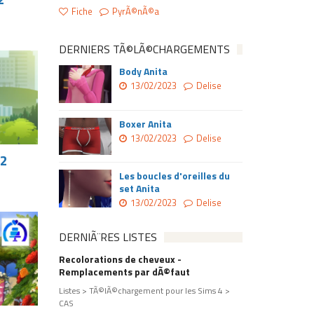
Fiche
PyrÃ©nÃ©a
DERNIERS TÃ©LÃ©CHARGEMENTS
Body Anita
13/02/2023
Delise
Boxer Anita
13/02/2023
Delise
22
Les boucles d'oreilles du
set Anita
13/02/2023
Delise
DERNIÃ¨RES LISTES
Recolorations de cheveux -
Remplacements par dÃ©faut
Listes > TÃ©lÃ©chargement pour les Sims 4 >
CAS