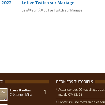
r 2022
Le live Twitch sur Mariage
Le rÃ©sumÃ© du live Twitch sur Mariage
CC
DERNIERS TUTORIELS
1
Actualiser ses CC maquillages apr
I Love RayBan
Créateur : Milia
maj du 07/12/21
Construire une mezzanine et son