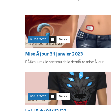
01/02/2023
Delise
Mise Ã jour 31 janvier 2023
DÃ©couvrez le contenu de la derniÃ¨re mise Ã jour
03/12/2022
Delise
La LLE du 01/12/22