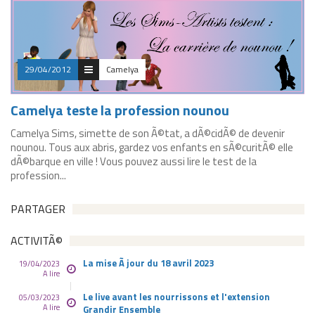
29/04/2012
Camelya
Camelya teste la profession nounou
Camelya Sims, simette de son Ã©tat, a dÃ©cidÃ© de devenir
nounou. Tous aux abris, gardez vos enfants en sÃ©curitÃ© elle
dÃ©barque en ville ! Vous pouvez aussi lire le test de la
profession...
PARTAGER
ACTIVITÃ©
La mise Ã jour du 18 avril 2023
19/04/2023
A lire
Le live avant les nourrissons et l'extension
05/03/2023
A lire
Grandir Ensemble