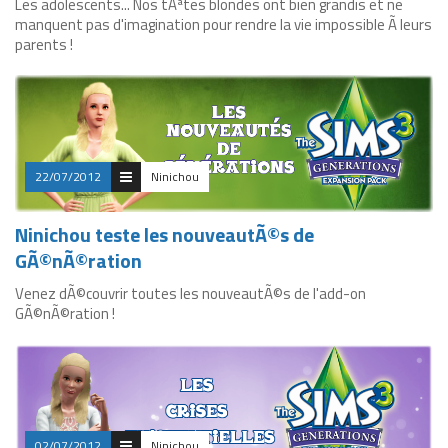
Les adolescents... Nos tÃªtes blondes ont bien grandis et ne
manquent pas d'imagination pour rendre la vie impossible Ã leurs
parents !
22/07/2012
Ninichou
Ninichou teste les nouveautÃ©s de
GÃ©nÃ©ration
Venez dÃ©couvrir toutes les nouveautÃ©s de l'add-on
GÃ©nÃ©ration !
02/07/2012
Ninichou