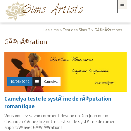
Les sims > Test des Sims 3 > GÃ©nÃ©rations
GÃ©nÃ©ration
19/08/2012
Camelya
Camelya teste le systÃ¨me de rÃ©putation
romantique
Vous vouliez savoir comment devenir un Don Juan ou un
Casanova ? Venez lire notre test sur le systÃ¨me de rumeur
apportÃ© avec GÃ©nÃ©ration !