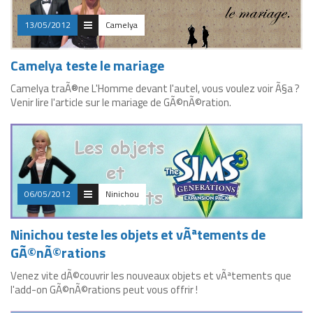
13/05/2012
Camelya
Camelya teste le mariage
Camelya traÃ®ne L'Homme devant l'autel, vous voulez voir Ã§a ?
Venir lire l'article sur le mariage de GÃ©nÃ©ration.
06/05/2012
Ninichou
Ninichou teste les objets et vÃªtements de
GÃ©nÃ©rations
Venez vite dÃ©couvrir les nouveaux objets et vÃªtements que
l'add-on GÃ©nÃ©rations peut vous offrir !