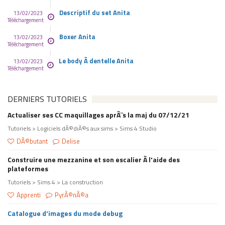
Descriptif du set Anita
13/02/2023
Téléchargement
Boxer Anita
13/02/2023
Téléchargement
Le body Ã dentelle Anita
13/02/2023
Téléchargement
DERNIERS TUTORIELS
Actualiser ses CC maquillages aprÃ¨s la maj du 07/12/21
Tutoriels > Logiciels dÃ©diÃ©s aux sims > Sims 4 Studio
DÃ©butant
Delise
Construire une mezzanine et son escalier Ã l'aide des
plateformes
Tutoriels > Sims 4 > La construction
Apprenti
PyrÃ©nÃ©a
Catalogue d'images du mode debug