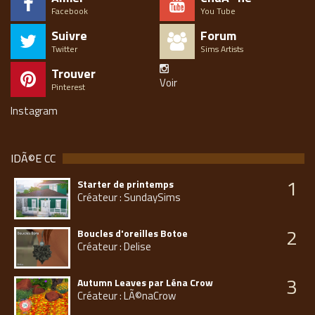
Facebook
You Tube
Suivre
Forum
Twitter
Sims Artists
Trouver
Voir
Pinterest
Instagram
IDÃ©E CC
1
Starter de printemps
Créateur : SundaySims
2
Boucles d'oreilles Botoe
Créateur : Delise
3
Autumn Leaves par Léna Crow
Créateur : LÃ©naCrow