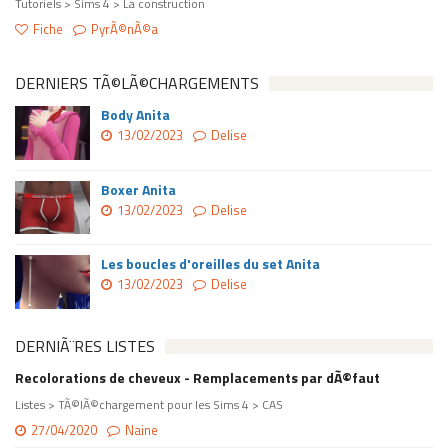
Tutoriels > Sims 4 > La construction
Fiche
PyrÃ©nÃ©a
DERNIERS TÃ©LÃ©CHARGEMENTS
Body Anita
13/02/2023
Delise
Boxer Anita
13/02/2023
Delise
Les boucles d'oreilles du set Anita
13/02/2023
Delise
DERNIÃ¨RES LISTES
Recolorations de cheveux - Remplacements par dÃ©faut
Listes > TÃ©lÃ©chargement pour les Sims 4 > CAS
27/04/2020
Naine