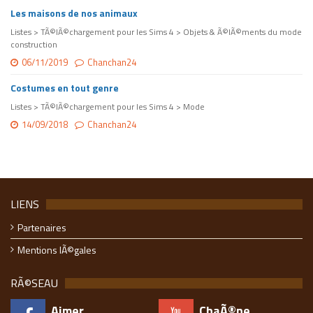
Les maisons de nos animaux
Listes > TÃ©lÃ©chargement pour les Sims 4 > Objets & Ã©lÃ©ments du mode
construction
06/11/2019
Chanchan24
Costumes en tout genre
Listes > TÃ©lÃ©chargement pour les Sims 4 > Mode
14/09/2018
Chanchan24
LIENS
Partenaires
Mentions lÃ©gales
RÃ©SEAU
Aimer
ChaÃ®ne