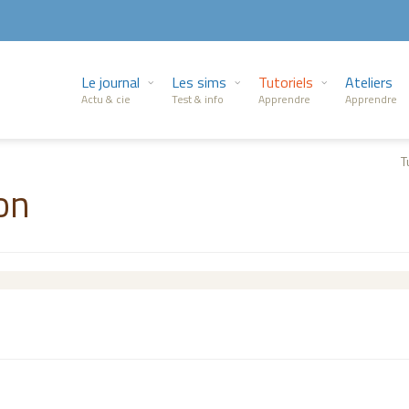
Le journal
Les sims
Tutoriels
Ateliers
Actu & cie
Test & info
Apprendre
Apprendre
T
on