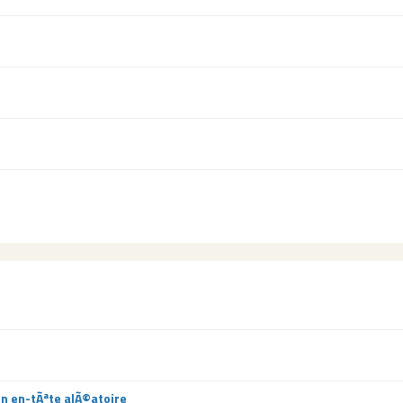
un en-tÃªte alÃ©atoire