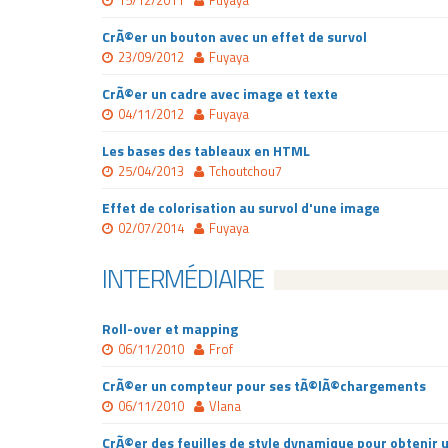
15/12/2011
Fuyaya
CrÃ©er un bouton avec un effet de survol
23/09/2012
Fuyaya
CrÃ©er un cadre avec image et texte
04/11/2012
Fuyaya
Les bases des tableaux en HTML
25/04/2013
Tchoutchou7
Effet de colorisation au survol d'une image
02/07/2014
Fuyaya
INTERMÉDIAIRE
Roll-over et mapping
06/11/2010
Frof
CrÃ©er un compteur pour ses tÃ©lÃ©chargements
06/11/2010
Vlana
CrÃ©er des feuilles de style dynamique pour obtenir 