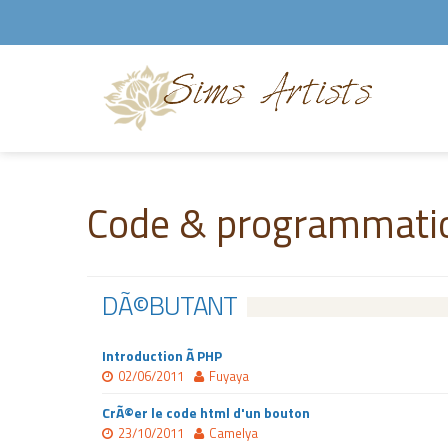
Code & programmati
DÃ©BUTANT
Introduction Ã PHP
02/06/2011
Fuyaya
CrÃ©er le code html d'un bouton
23/10/2011
Camelya