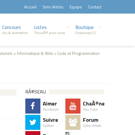
Accueil
Sims Artists
Equipe
Contact
Concours
Listes
Boutique
Jeu & animation
TrouvÃ© pour vous
Download CC
utoriels > Informatique & Web > Code et Programmation
RÃ©SEAU
Aimer
ChaÃ®ne
Facebook
You Tube
Suivre
Forum
Twitter
Sims Artists