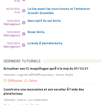
A lire
Le live avant les nourrissons et l'extension
05/03/2023
A lire
Grandir Ensemble
Descriptif du set Anita
13/02/2023
Téléchargement
Boxer Anita
13/02/2023
Téléchargement
Le body Ã dentelle Anita
13/02/2023
Téléchargement
DERNIERS TUTORIELS
Actualiser ses CC maquillages aprÃ¨s la maj du 07/12/21
Tutoriels > Logiciels dÃ©diÃ©s aux sims > Sims 4 Studio
DÃ©butant
Delise
Construire une mezzanine et son escalier Ã l'aide des
plateformes
Tutoriels > Sims 4 > La construction