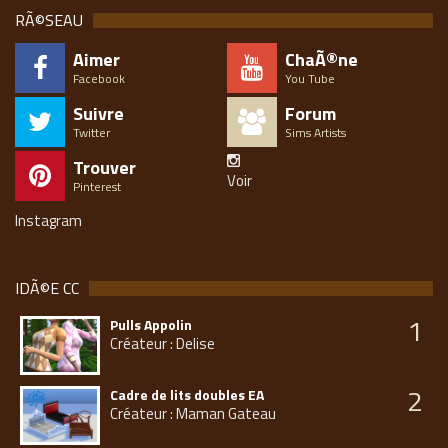
RÃ©SEAU
Aimer
ChaÃ®ne
Facebook
You Tube
Suivre
Forum
Twitter
Sims Artists
Trouver
Voir
Pinterest
Instagram
IDÃ©E CC
1
Pulls Appolin
Créateur : Delise
2
Cadre de lits doubles EA
Créateur : Maman Gateau