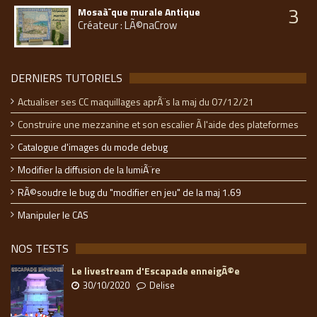
3
Mosaà¯que murale Antique
Créateur : LÃ©naCrow
DERNIERS TUTORIELS
Actualiser ses CC maquillages aprÃ¨s la maj du 07/12/21
Construire une mezzanine et son escalier Ã l'aide des plateformes
Catalogue d'images du mode debug
Modifier la diffusion de la lumiÃ¨re
RÃ©soudre le bug du "modifier en jeu" de la maj 1.69
Manipuler le CAS
NOS TESTS
Le livestream d'Escapade enneigÃ©e
30/10/2020
Delise