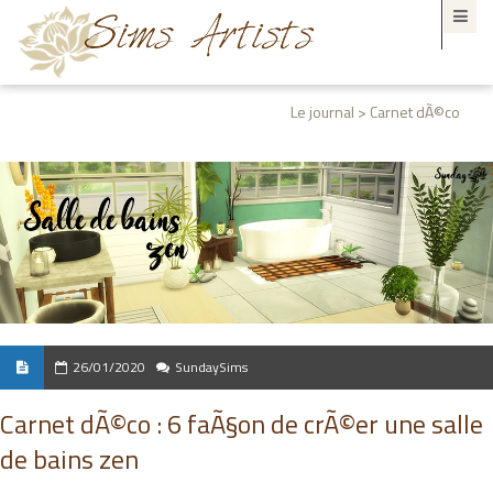
Le journal > Carnet dÃ©co
26/01/2020
SundaySims
Carnet dÃ©co : 6 faÃ§on de crÃ©er une salle
de bains zen