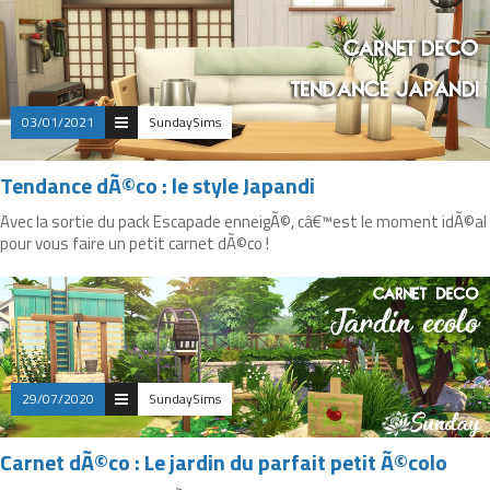
03/01/2021
SundaySims
Tendance dÃ©co : le style Japandi
Avec la sortie du pack Escapade enneigÃ©, câ€™est le moment idÃ©al
pour vous faire un petit carnet dÃ©co !
29/07/2020
SundaySims
Carnet dÃ©co : Le jardin du parfait petit Ã©colo