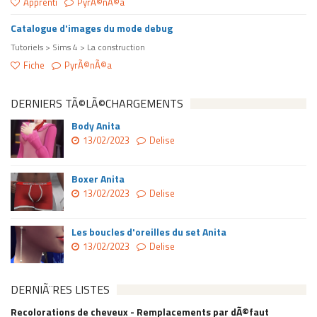
Apprenti
PyrÃ©nÃ©a
Catalogue d'images du mode debug
Tutoriels > Sims 4 > La construction
Fiche
PyrÃ©nÃ©a
DERNIERS TÃ©LÃ©CHARGEMENTS
Body Anita
13/02/2023
Delise
Boxer Anita
13/02/2023
Delise
Les boucles d'oreilles du set Anita
13/02/2023
Delise
DERNIÃ¨RES LISTES
Recolorations de cheveux - Remplacements par dÃ©faut