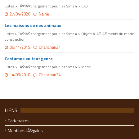
Listes > TÃ©lÃ©chargement pour les Sims 4 > CAS
27/04/2020
Naine
Les maisons de nos animaux
Listes > TÃ©lÃ©chargement pour les Sims 4 > Objets & Ã©lÃ©ments du mode
construction
06/11/2019
Chanchan24
Costumes en tout genre
Listes > TÃ©lÃ©chargement pour les Sims 4 > Mode
14/09/2018
Chanchan24
LIENS
Partenaires
Mentions lÃ©gales