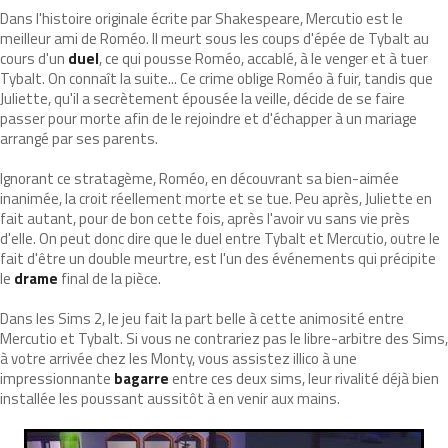
Dans l'histoire originale écrite par Shakespeare, Mercutio est le
meilleur ami de Roméo. Il meurt sous les coups d'épée de Tybalt au
cours d'un
duel
, ce qui pousse Roméo, accablé, à le venger et à tuer
Tybalt. On connaît la suite... Ce crime oblige Roméo à fuir, tandis que
Juliette, qu'il a secrètement épousée la veille, décide de se faire
passer pour morte afin de le rejoindre et d'échapper à un mariage
arrangé par ses parents.
Ignorant ce stratagème, Roméo, en découvrant sa bien-aimée
inanimée, la croit réellement morte et se tue. Peu après, Juliette en
fait autant, pour de bon cette fois, après l'avoir vu sans vie près
d'elle. On peut donc dire que le duel entre Tybalt et Mercutio, outre le
fait d'être un double meurtre, est l'un des événements qui précipite
le
drame
final de la pièce.
Dans les Sims 2, le jeu fait la part belle à cette animosité entre
Mercutio et Tybalt. Si vous ne contrariez pas le libre-arbitre des Sims,
à votre arrivée chez les Monty, vous assistez illico à une
impressionnante
bagarre
entre ces deux sims, leur rivalité déjà bien
installée les poussant aussitôt à en venir aux mains.