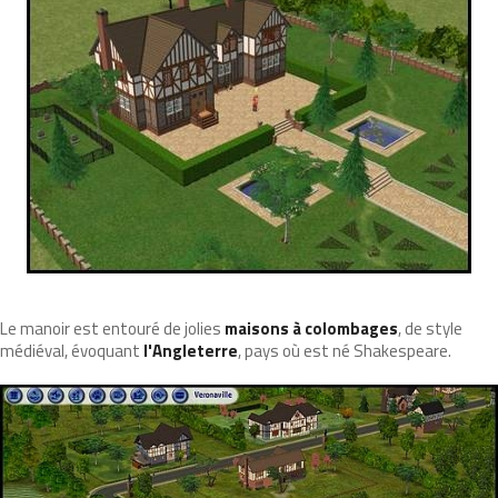
Le manoir est entouré de jolies
maisons à colombages
, de style
médiéval, évoquant
l'Angleterre
, pays où est né Shakespeare.