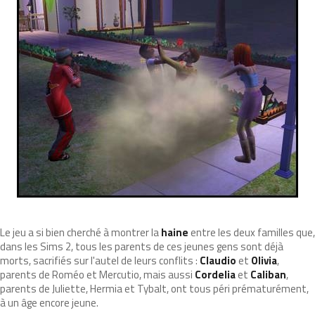
Le jeu a si bien cherché à montrer la
haine
entre les deux familles que,
dans les Sims 2, tous les parents de ces jeunes gens sont déjà
morts, sacrifiés sur l'autel de leurs conflits :
Claudio
et
Olivia
,
parents de Roméo et Mercutio, mais aussi
Cordelia
et
Caliban
,
parents de Juliette, Hermia et Tybalt, ont tous péri prématurément,
à un âge encore jeune.