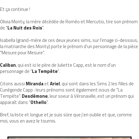
Et ça continue !
Olivia Monty, la mère décédée de Roméo et Mercutio, tire son prénom
de "
La Nuit des Rois
".
Isabella (grand-mère de ces deux jeunes sims, sur l'image ci-dessous,
la matriarche des Monty) porte le prénom d'un personnage de la pièce
"Mesure pour Mesure".
Caliban
, qui est ici le père de Juliette Capp, est le nom d'un
personnage de "
La Tempête
".
Citons aussi
Miranda
et
Ariel
, qui sont dans les Sims 2 les filles de
Cunégonde Capp : leurs prénoms sont également issus de "La
Tempête".
Desdémone
, leur soeur à Véronaville, est un prénom qui
apparaît dans "
Othello
".
Bref, la liste et longue et je suis sûre que j'en oublie et que, comme
moi, vous en avez le tournis.