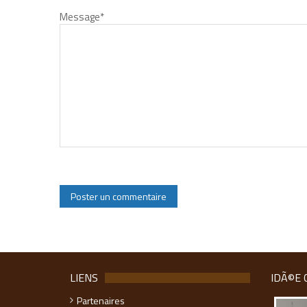
Message
*
LIENS
IDÃ©E 
Partenaires