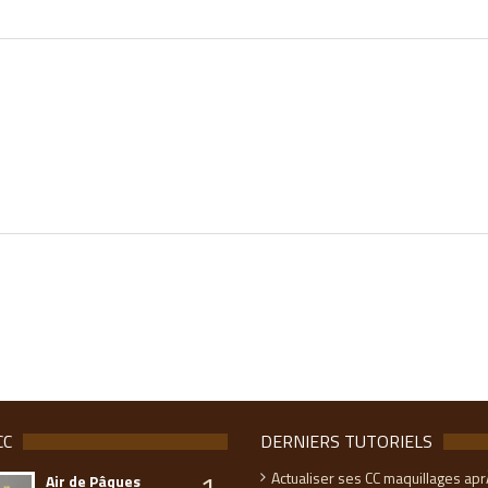
CC
DERNIERS TUTORIELS
1
Actualiser ses CC maquillages apr
Air de Pâques