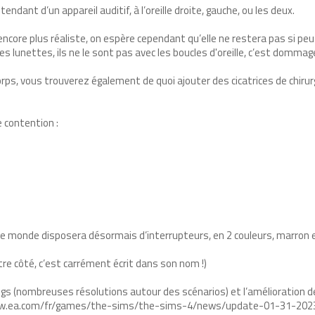
endant d’un appareil auditif, à l’oreille droite, gauche, ou les deux.
encore plus réaliste, on espère cependant qu’elle ne restera pas si peu
es lunettes, ils ne le sont pas avec les boucles d'oreille, c’est dommag
ps, vous trouverez également de quoi ajouter des cicatrices de chirur
e contention :
t le monde disposera désormais d’interrupteurs, en 2 couleurs, marron e
re côté, c’est carrément écrit dans son nom !)
gs (nombreuses résolutions autour des scénarios) et l’amélioration de
ps://www.ea.com/fr/games/the-sims/the-sims-4/news/update-01-31-202