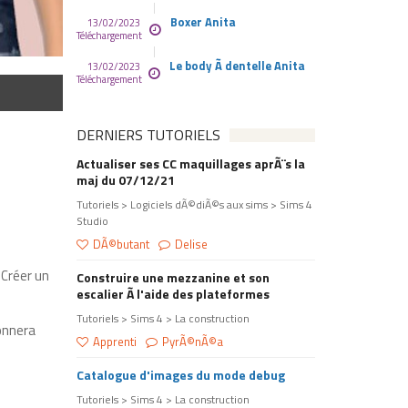
Boxer Anita
13/02/2023
Téléchargement
Le body Ã dentelle Anita
13/02/2023
Téléchargement
DERNIERS TUTORIELS
Actualiser ses CC maquillages aprÃ¨s la
maj du 07/12/21
Tutoriels > Logiciels dÃ©diÃ©s aux sims > Sims 4
Studio
DÃ©butant
Delise
 Créer un
Construire une mezzanine et son
escalier Ã l'aide des plateformes
Tutoriels > Sims 4 > La construction
donnera
Apprenti
PyrÃ©nÃ©a
Catalogue d'images du mode debug
Tutoriels > Sims 4 > La construction