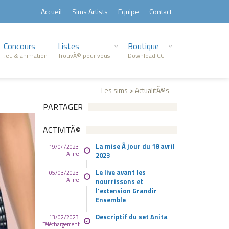
Accueil
Sims Artists
Equipe
Contact
Concours
Listes
Boutique
Jeu & animation
TrouvÃ© pour vous
Download CC
Les sims > ActualitÃ©s
PARTAGER
ACTIVITÃ©
La mise Ã jour du 18 avril
19/04/2023
A lire
2023
Le live avant les
05/03/2023
A lire
nourrissons et
l'extension Grandir
Ensemble
Descriptif du set Anita
13/02/2023
Téléchargement