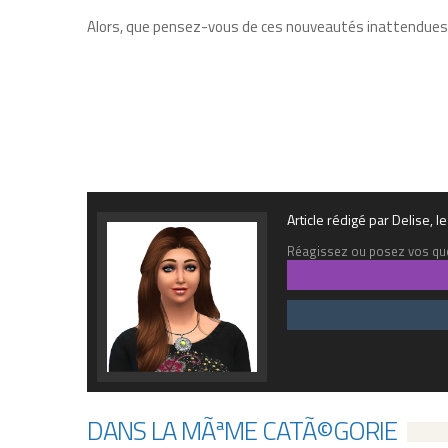
Alors, que pensez-vous de ces nouveautés inattendues
Article rédigé par Delise,
Réagissez ou posez vos que
DANS LA MÃªME CATÃ©GORIE