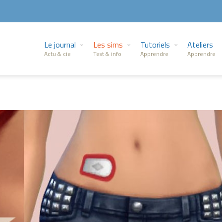
Le journal
Les sims
Tutoriels
Ateliers
Actu & cie
Test & info
Apprendre
Apprendre