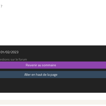
 ?
 le 01/02/2023
stions sur le forum
Revenir au sommaire
Aller en haut de la page