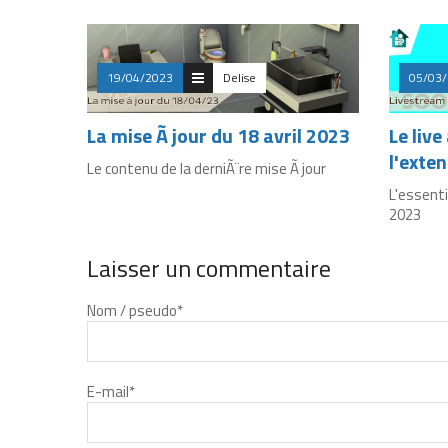
19/04/2023
Delise
05/03
La mise Ã jour du 18 avril 2023
Le live
l'exte
Le contenu de la derniÃ¨re mise Ã jour
L'essenti
2023
Laisser un commentaire
Nom / pseudo
*
E-mail
*