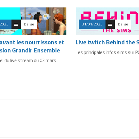
/2023
Delise
31/01/2023
Delise
 avant les nourrissons et
Live twitch Behind the 
nsion Grandir Ensemble
Les principales infos sims sur P
el du live stream du 03 mars