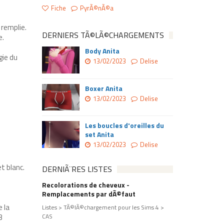
Fiche
PyrÃ©nÃ©a
 remplie.
DERNIERS TÃ©LÃ©CHARGEMENTS
e.
Body Anita
gie du
13/02/2023
Delise
Boxer Anita
13/02/2023
Delise
Les boucles d'oreilles du
set Anita
13/02/2023
Delise
t blanc.
DERNIÃ¨RES LISTES
Recolorations de cheveux -
Remplacements par dÃ©faut
 la
Listes > TÃ©lÃ©chargement pour les Sims 4 >
3
CAS