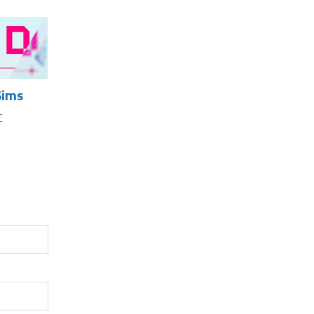
Sims
C