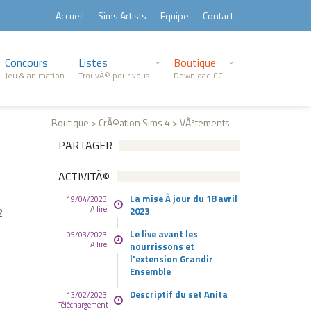
Accueil
Sims Artists
Equipe
Contact
Concours
Listes
Boutique
Jeu & animation
TrouvÃ© pour vous
Download CC
Boutique > CrÃ©ation Sims 4 > VÃªtements
PARTAGER
ACTIVITÃ©
La mise Ã jour du 18 avril
19/04/2023
A lire
2023
2
Le live avant les
05/03/2023
A lire
nourrissons et
l'extension Grandir
Ensemble
Descriptif du set Anita
13/02/2023
Téléchargement