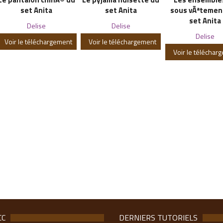
set Anita
set Anita
sous vÃªtemen
set Anita
Delise
Delise
Delise
Voir le téléchargement
Voir le téléchargement
Voir le téléchar
CC
DERNIERS TUTORIELS