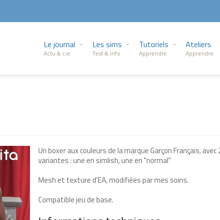
Le journal
Les sims
Tutoriels
Ateliers
Actu & cie
Test & info
Apprendre
Apprendre
Un boxer aux couleurs de la marque Garçon Français, avec 
variantes : une en simlish, une en "normal"
Mesh et texture d'EA, modifiées par mes soins.
Compatible jeu de base.