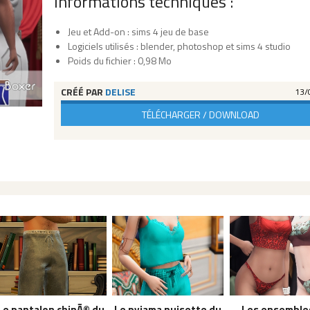
Informations techniques :
Jeu et Add-on : sims 4 jeu de base
Logiciels utilisés : blender, photoshop et sims 4 studio
Poids du fichier : 0,98 Mo
CRÉÉ PAR
DELISE
13/
TÉLÉCHARGER / DOWNLOAD
Le pantalon chinÃ© du
Le pyjama nuisette du
Les ensemble