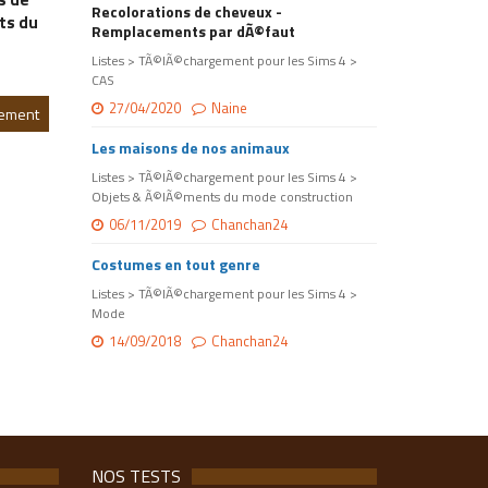
Recolorations de cheveux -
ts du
Remplacements par dÃ©faut
Listes > TÃ©lÃ©chargement pour les Sims 4 >
CAS
27/04/2020
Naine
gement
Les maisons de nos animaux
Listes > TÃ©lÃ©chargement pour les Sims 4 >
Objets & Ã©lÃ©ments du mode construction
06/11/2019
Chanchan24
Costumes en tout genre
Listes > TÃ©lÃ©chargement pour les Sims 4 >
Mode
14/09/2018
Chanchan24
NOS TESTS