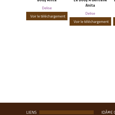
Anita
Delise
Delise
Voir le téléchargement
Voir le téléchargement
LIENS
IDÃ©E 