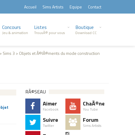
Accueil
Sims Artists
Equipe
Contact
Concours
Listes
Boutique
Jeu & animation
TrouvÃ© pour vous
Download CC
s > Sims 3 > Objets et Ã©lÃ©ments du mode construction
RÃ©SEAU
Aimer
ChaÃ®ne
objet
Facebook
You Tube
Suivre
Forum
Twitter
Sims Artists