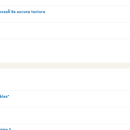
 possÃ¨de aucune texture
bles"
sims 3.