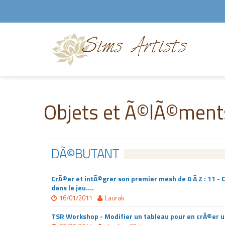
Objets et Ã©lÃ©ment
DÃ©BUTANT
CrÃ©er et intÃ©grer son premier mesh de A Ã Z : 11 - 
dans le jeu....
16/01/2011
Laurak
TSR Workshop - Modifier un tableau pour en crÃ©er un