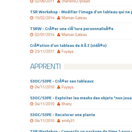
02/06/2011
charlene27player
TSR Workshop - Modifier l'image d'un tableau qui ne
15/02/2014
Maman Gateau
TSRW - CrÃ©er une clÃ´ture personnalisÃ©e
02/07/2014
Maman Gateau
CrÃ©ation d'un tableau de A Ã Z (vidÃ©o)
25/11/2017
Fuyaya
APPRENTI
S3OC/S3PE - CrÃ©er ses tableaux
04/11/2010
Fuyaya
S3OC/S3PE - Exploiter les meshs des objets "non joua
04/11/2010
Khany
S3OC/S3PE - Recolorer une plante
04/11/2010
emily31
TSR Workshop - Convertir un package de Sims 2 pour 