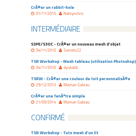
CrÃ©er un rabbit-hole
01/11/2015
Natsynchro
INTERMÉDIAIRE
S3PE/S3OC - CrÃ©er un nouveau mesh d'objet
04/11/2010
Samelo22
TSR Workshop - Mesh tableau (utilisation Photoshop)
04/11/2010
dyokabb
TSRW - CrÃ©er une couleur de toit personnalisÃ©e
29/12/2013
Maman Gateau
CrÃ©er une fenÃªtre simple
21/09/2014
Maman Gateau
CONFIRMÉ
TSR Workshop - Tuto mesh d'un lit