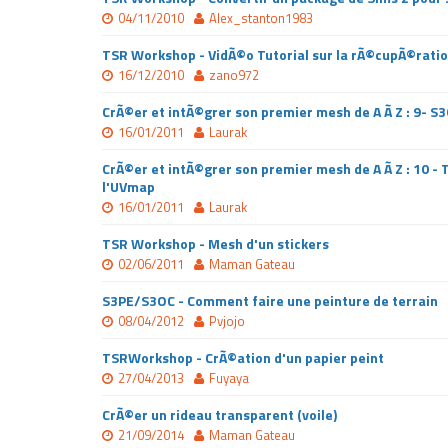
04/11/2010
Alex_stanton1983
TSR Workshop - VidÃ©o Tutorial sur la rÃ©cupÃ©ratio
16/12/2010
zano972
CrÃ©er et intÃ©grer son premier mesh de A Ã Z : 9- 
16/01/2011
Laurak
CrÃ©er et intÃ©grer son premier mesh de A Ã Z : 10 - 
l'UVmap
16/01/2011
Laurak
TSR Workshop - Mesh d'un stickers
02/06/2011
Maman Gateau
S3PE/S3OC - Comment faire une peinture de terrain
08/04/2012
Pvjojo
TSRWorkshop - CrÃ©ation d'un papier peint
27/04/2013
Fuyaya
CrÃ©er un rideau transparent (voile)
21/09/2014
Maman Gateau