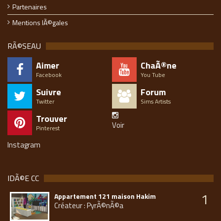
Partenaires
Mentions lÃ©gales
RÃ©SEAU
Aimer
ChaÃ®ne
Facebook
You Tube
Suivre
Forum
Twitter
Sims Artists
Trouver
Voir
Pinterest
Instagram
IDÃ©E CC
1
Appartement 121 maison Hakim
Créateur : PyrÃ©nÃ©a