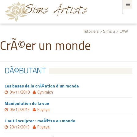
Tutoriels > Sims 3 > CAW
CrÃ©er un monde
DÃ©BUTANT
Les bases de la crÃ©ation d'un monde
04/11/2010
Cynimich
Manipulation de la vue
04/12/2013
Fuyaya
L'outil sculpter : maÃ®tre au monde
29/12/2013
Fuyaya