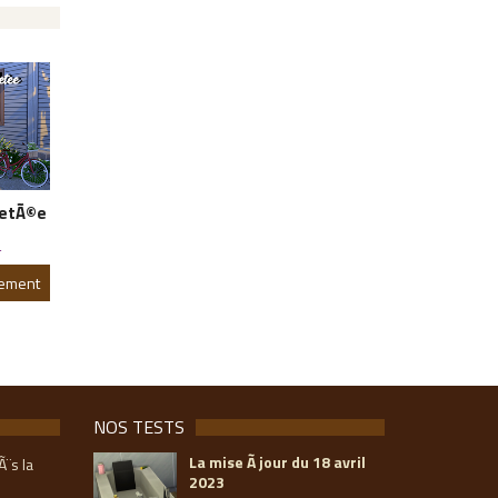
JetÃ©e
4
gement
NOS TESTS
La mise Ã jour du 18 avril
Ã¨s la
2023