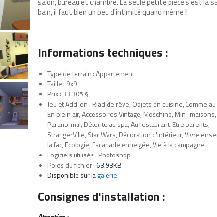
salon, bureau et chambre. La seule petite pièce s'est la sa
bain, il faut bien un peu d'intimité quand même !!
Informations techniques :
Type de terrain : Appartement
Taille : 9x9
Prix : 33 305
§
Jeu et Add-on : Riad de rêve, Objets en cuisine, Comme au
En plein air, Accessoires Vintage, Moschino, Mini-maisons,
Paranormal, Détente au spa, Au restaurant, Etre parents,
StrangerVille, Star Wars, Décoration d'intérieur, Vivre ens
la fac, Ecologie, Escapade enneigée, Vie à la campagne.
Logiciels utilisés : Photoshop
Poids du fichier :
63.93KB
Disponible sur la
galerie
.
Consignes d'installation :
Attention :