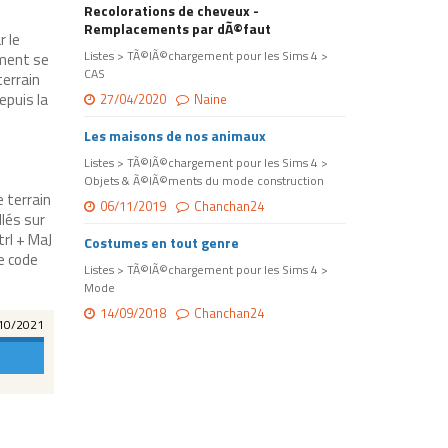
Recolorations de cheveux -
Remplacements par dÃ©faut
r le
Listes > TÃ©lÃ©chargement pour les Sims 4 >
ement se
CAS
terrain
epuis la
27/04/2020
Naine
Les maisons de nos animaux
Listes > TÃ©lÃ©chargement pour les Sims 4 >
Objets & Ã©lÃ©ments du mode construction
 terrain
06/11/2019
Chanchan24
llés sur
trl + MaJ
Costumes en tout genre
le code
Listes > TÃ©lÃ©chargement pour les Sims 4 >
Mode
14/09/2018
Chanchan24
10/2021