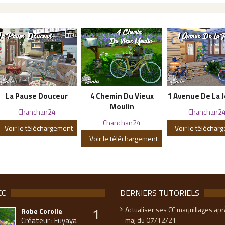
La Pause Douceur
4 Chemin Du Vieux
1 Avenue De La 
Moulin
Chanchan24
Chanchan2
Chanchan24
Voir le téléchargement
Voir le téléchar
Voir le téléchargement
CC
DERNIERS TUTORIELS
1
Actualiser ses CC maquillages apr
Robe Corolle
Créateur : Fuyaya
maj du 07/12/21