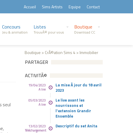
Accueil
Sims Artists
Equipe
Contact
Concours
Listes
Boutique
Jeu & animation
TrouvÃ© pour vous
Download CC
Boutique > CrÃ©ation Sims 4 > Immobilier
PARTAGER
ACTIVITÃ©
La mise Ã jour du 18 avril
19/04/2023
A lire
2023
Le live avant les
05/03/2023
s seul
A lire
nourrissons et
l'extension Grandir
Ensemble
Descriptif du set Anita
13/02/2023
e,
Téléchargement