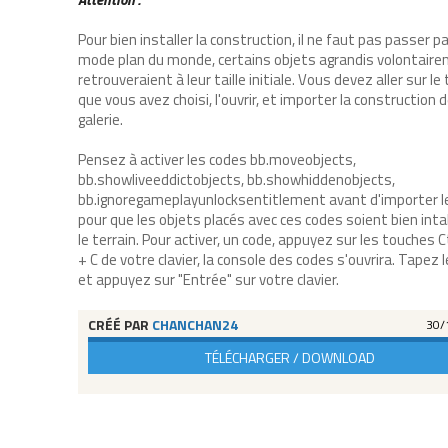
Pour bien installer la construction, il ne faut pas passer pa
mode plan du monde, certains objets agrandis volontair
retrouveraient à leur taille initiale. Vous devez aller sur le 
que vous avez choisi, l'ouvrir, et importer la construction d
galerie.
Pensez à activer les codes bb.moveobjects,
bb.showliveeddictobjects, bb.showhiddenobjects,
bb.ignoregameplayunlocksentitlement avant d'importer le
pour que les objets placés avec ces codes soient bien inta
le terrain. Pour activer, un code, appuyez sur les touches C
+ C de votre clavier, la console des codes s'ouvrira. Tapez 
et appuyez sur "Entrée" sur votre clavier.
CRÉÉ PAR
CHANCHAN24
30/
TÉLÉCHARGER / DOWNLOAD