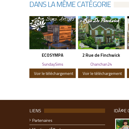
DANS LA MÊME CATÉGORIE
ECOSYMPA
2 Rue de Finchwick
SundaySims
Chanchan24
Voir le téléchargement
Voir le téléchargement
LIENS
IDÃ©E 
Partenaires