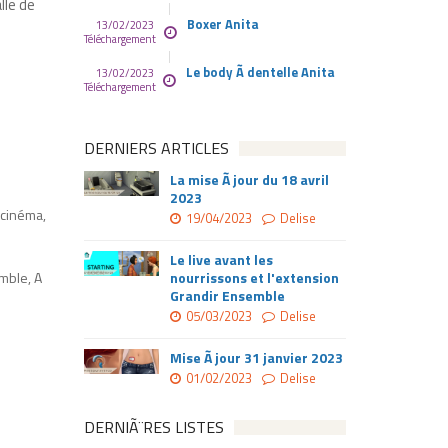
lle de
Boxer Anita
13/02/2023
Téléchargement
Le body Ã dentelle Anita
13/02/2023
Téléchargement
DERNIERS ARTICLES
La mise Ã jour du 18 avril
2023
 cinéma,
19/04/2023
Delise
Le live avant les
emble, A
nourrissons et l'extension
Grandir Ensemble
05/03/2023
Delise
Mise Ã jour 31 janvier 2023
01/02/2023
Delise
DERNIÃ¨RES LISTES