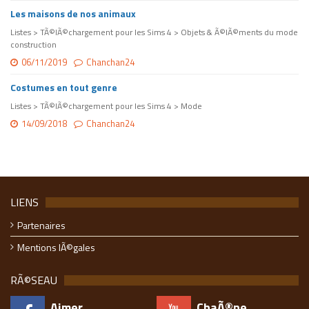
Les maisons de nos animaux
Listes > TÃ©lÃ©chargement pour les Sims 4 > Objets & Ã©lÃ©ments du mode
construction
06/11/2019
Chanchan24
Costumes en tout genre
Listes > TÃ©lÃ©chargement pour les Sims 4 > Mode
14/09/2018
Chanchan24
LIENS
Partenaires
Mentions lÃ©gales
RÃ©SEAU
Aimer
ChaÃ®ne