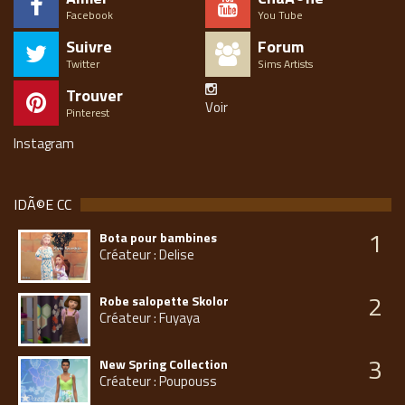
Facebook
You Tube
Suivre
Forum
Twitter
Sims Artists
Trouver
Voir
Pinterest
Instagram
IDÃ©E CC
1
Bota pour bambines
Créateur : Delise
2
Robe salopette Skolor
Créateur : Fuyaya
3
New Spring Collection
Créateur : Poupouss