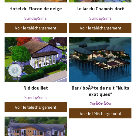
Hotel du Flocon de neige
Le lac du Chamois doré
SundaySims
SundaySims
Voir le téléchargement
Voir le téléchargement
Nid douillet
Bar / boÃ®te de nuit "Nuits
exotiques"
SundaySims
PyrÃ©nÃ©a
Voir le téléchargement
Voir le téléchargement