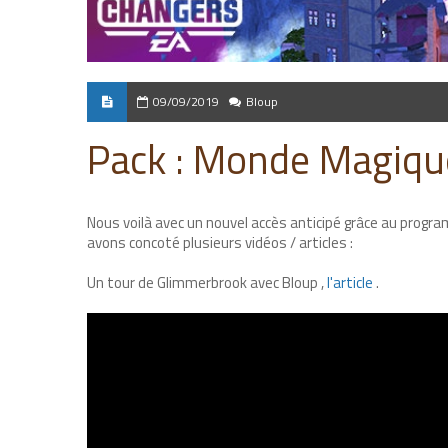
09/09/2019
Bloup
Pack : Monde Magiqu
Nous voilà avec un nouvel accès anticipé grâce au progr
avons concoté plusieurs vidéos / articles :
Un tour de Glimmerbrook avec Bloup ,
l'article
.