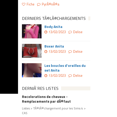
Fiche
PyrÃ©nÃ©a
DERNIERS TÃ©LÃ©CHARGEMENTS
Body Anita
13/02/2023
Delise
Boxer Anita
13/02/2023
Delise
Les boucles d'oreilles du
set Anita
13/02/2023
Delise
DERNIÃ¨RES LISTES
Recolorations de cheveux -
Remplacements par dÃ©faut
Listes > TÃ©lÃ©chargement pour les Sims 4 >
CAS