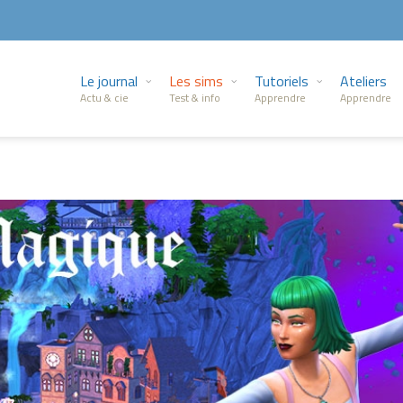
Le journal
Les sims
Tutoriels
Ateliers
Actu & cie
Test & info
Apprendre
Apprendre