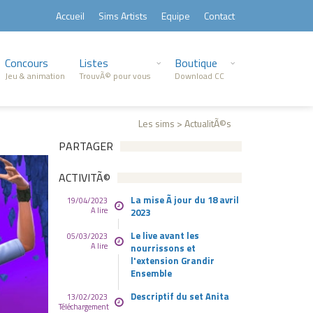
Accueil
Sims Artists
Equipe
Contact
Concours
Listes
Boutique
Jeu & animation
TrouvÃ© pour vous
Download CC
Les sims > ActualitÃ©s
PARTAGER
ACTIVITÃ©
La mise Ã jour du 18 avril
19/04/2023
A lire
2023
Le live avant les
05/03/2023
A lire
nourrissons et
l'extension Grandir
Ensemble
Descriptif du set Anita
13/02/2023
Téléchargement