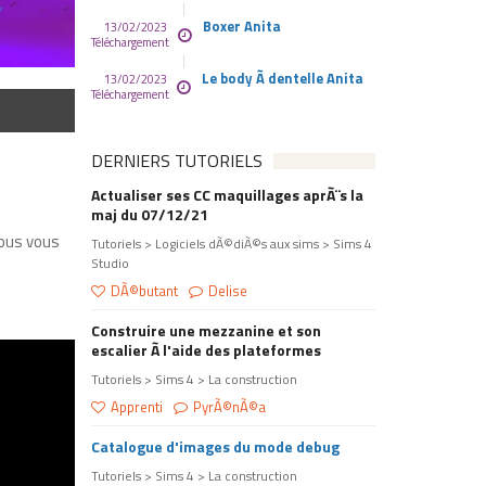
Boxer Anita
13/02/2023
Téléchargement
Le body Ã dentelle Anita
13/02/2023
Téléchargement
DERNIERS TUTORIELS
Actualiser ses CC maquillages aprÃ¨s la
maj du 07/12/21
Nous vous
Tutoriels > Logiciels dÃ©diÃ©s aux sims > Sims 4
Studio
DÃ©butant
Delise
Construire une mezzanine et son
escalier Ã l'aide des plateformes
Tutoriels > Sims 4 > La construction
Apprenti
PyrÃ©nÃ©a
Catalogue d'images du mode debug
Tutoriels > Sims 4 > La construction