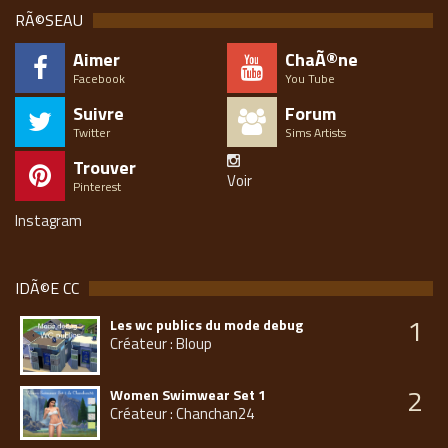
RÃ©SEAU
Aimer
ChaÃ®ne
Facebook
You Tube
Suivre
Forum
Twitter
Sims Artists
Trouver
Voir
Pinterest
Instagram
IDÃ©E CC
1
Les wc publics du mode debug
Créateur : Bloup
2
Women Swimwear Set 1
Créateur : Chanchan24