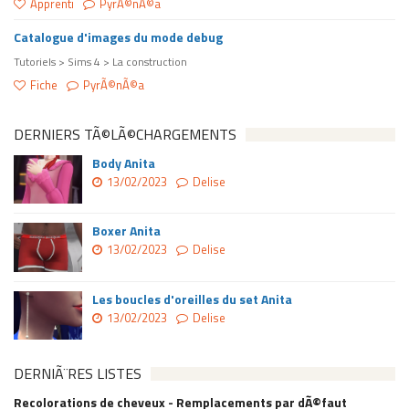
Apprenti
PyrÃ©nÃ©a
Catalogue d'images du mode debug
Tutoriels > Sims 4 > La construction
Fiche
PyrÃ©nÃ©a
DERNIERS TÃ©LÃ©CHARGEMENTS
Body Anita
13/02/2023
Delise
Boxer Anita
13/02/2023
Delise
Les boucles d'oreilles du set Anita
13/02/2023
Delise
DERNIÃ¨RES LISTES
Recolorations de cheveux - Remplacements par dÃ©faut