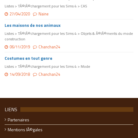
Listes > TÃ©lÃ©chargement pour les Sims 4 > CAS
27/04/2020
Naine
Les maisons de nos animaux
Listes > TÃ©lÃ©chargement pour les Sims 4 > Objets & Ã©lÃ©ments du mode
construction
06/11/2019
Chanchan24
Costumes en tout genre
Listes > TÃ©lÃ©chargement pour les Sims 4 > Mode
14/09/2018
Chanchan24
LIENS
Partenaires
Mentions lÃ©gales