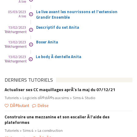
A lire
Le live avant les nourrissons et l'extension
05/03/2023
A lire
Grandir Ensemble
Descriptif du set Anita
13/02/2023
Téléchargement
Boxer Anita
13/02/2023
Téléchargement
Le body Ã dentelle Anita
13/02/2023
Téléchargement
DERNIERS TUTORIELS
Actualiser ses CC maquillages aprÃ¨s la maj du 07/12/21
Tutoriels > Logiciels dÃ©diÃ©s aux sims > Sims 4 Studio
DÃ©butant
Delise
Construire une mezzanine et son escalier Ã l'aide des
plateformes
Tutoriels > Sims 4 > La construction