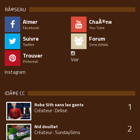
RÃ©SEAU
Aimer
ChaÃ®ne
Facebook
You Tube
Suivre
Forum
Twitter
Sims Artists
Trouver
Voir
Pinterest
Instagram
IDÃ©E CC
1
Robe Sith sans les gants
Créateur : Delise
2
Nid douillet
Créateur : SundaySims