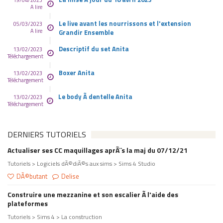
19/04/2023
A lire
Le live avant les nourrissons et l'extension
05/03/2023
A lire
Grandir Ensemble
Descriptif du set Anita
13/02/2023
Téléchargement
Boxer Anita
13/02/2023
Téléchargement
Le body Ã dentelle Anita
13/02/2023
Téléchargement
DERNIERS TUTORIELS
Actualiser ses CC maquillages aprÃ¨s la maj du 07/12/21
Tutoriels > Logiciels dÃ©diÃ©s aux sims > Sims 4 Studio
DÃ©butant
Delise
Construire une mezzanine et son escalier Ã l'aide des
plateformes
Tutoriels > Sims 4 > La construction