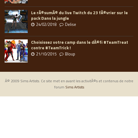
Le rÃ©sumÃ© du live Twitch du 23 fÃ©vrier sur le
pack Dans la jungle
24/02/2018
Delise
Choisissez votre camp dans le dÃ©fi #TeamTreat
contre #TeamTrick !
21/10/2015
Bloup
Â© 2009 Sims Artists. Ce site met en avant les activitÃ©s et contenus de notre
forum
Sims Artists