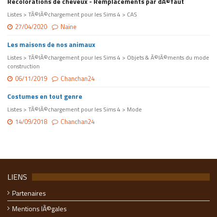
Recolorations de cheveux - Remplacements par dÃ©faut
Listes > TÃ©lÃ©chargement pour les Sims 4 > CAS
27/04/2020
Naine
Les maisons de nos animaux
Listes > TÃ©lÃ©chargement pour les Sims 4 > Objets & Ã©lÃ©ments du mode
construction
06/11/2019
Chanchan24
Costumes en tout genre
Listes > TÃ©lÃ©chargement pour les Sims 4 > Mode
14/09/2018
Chanchan24
LIENS
Partenaires
Mentions lÃ©gales