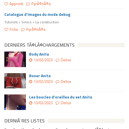
Apprenti
PyrÃ©nÃ©a
Catalogue d'images du mode debug
Tutoriels > Sims 4 > La construction
Fiche
PyrÃ©nÃ©a
DERNIERS TÃ©LÃ©CHARGEMENTS
Body Anita
13/02/2023
Delise
Boxer Anita
13/02/2023
Delise
Les boucles d'oreilles du set Anita
13/02/2023
Delise
DERNIÃ¨RES LISTES