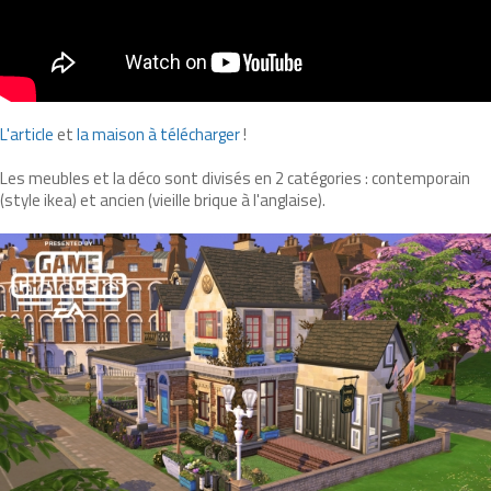
L'article
et
la maison à télécharger
!
Les meubles et la déco sont divisés en 2 catégories : contemporain
(style ikea) et ancien (vieille brique à l'anglaise).