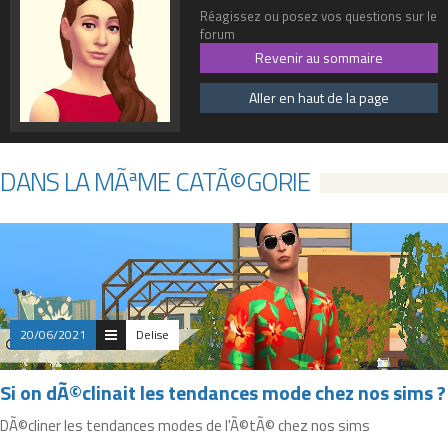
Réagissez ou posez vos questions sur le
forum
Revenir au sommaire
Aller en haut de la page
DANS LA MÃªME CATÃ©GORIE
20/06/2021
Delise
Si on dÃ©clinait les tendances mode chez nos sims ?
DÃ©cliner les tendances modes de l'Ã©tÃ© chez nos sims