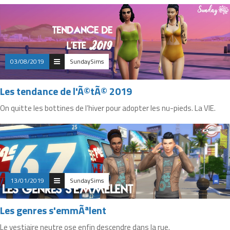
03/08/2019
SundaySims
Les tendance de l'Ã©tÃ© 2019
On quitte les bottines de l’hiver pour adopter les nu-pieds. La VIE.
13/01/2019
SundaySims
Les genres s'emmÃªlent
Le vestiaire neutre ose enfin descendre dans la rue.