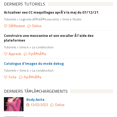
DERNIERS TUTORIELS
Actualiser ses CC maquillages aprÃ¨s la maj du 07/12/21
Tutoriels > Logiciels dÃ©diÃ©s aux sims > Sims 4 Studio
DÃ©butant
Delise
Construire une mezzanine et son escalier Ã l'aide des
plateformes
Tutoriels > Sims 4 > La construction
Apprenti
PyrÃ©nÃ©a
Catalogue d'images du mode debug
Tutoriels > Sims 4 > La construction
Fiche
PyrÃ©nÃ©a
DERNIERS TÃ©LÃ©CHARGEMENTS
Body Anita
13/02/2023
Delise