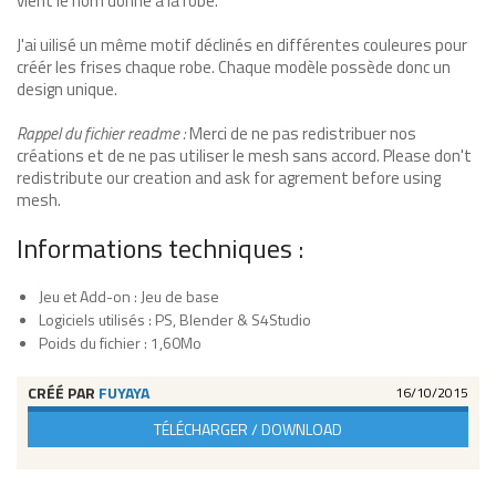
vient le nom donné à la robe.
J'ai uilisé un même motif déclinés en différentes couleures pour
créér les frises chaque robe. Chaque modèle possède donc un
design unique.
Rappel du fichier readme :
Merci de ne pas redistribuer nos
créations et de ne pas utiliser le mesh sans accord. Please don't
redistribute our creation and ask for agrement before using
mesh.
Informations techniques :
Jeu et Add-on : Jeu de base
Logiciels utilisés : PS, Blender & S4Studio
Poids du fichier : 1,60Mo
CRÉÉ PAR
FUYAYA
16/10/2015
TÉLÉCHARGER / DOWNLOAD