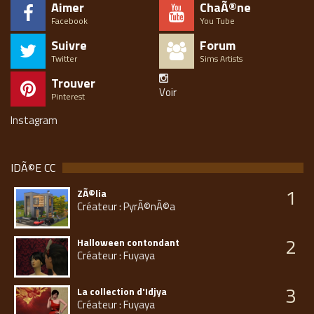
Aimer
ChaÃ®ne
Facebook
You Tube
Suivre
Forum
Twitter
Sims Artists
Trouver
Voir
Pinterest
Instagram
IDÃ©E CC
1
ZÃ©lia
Créateur : PyrÃ©nÃ©a
2
Halloween contondant
Créateur : Fuyaya
3
La collection d'Idjya
Créateur : Fuyaya