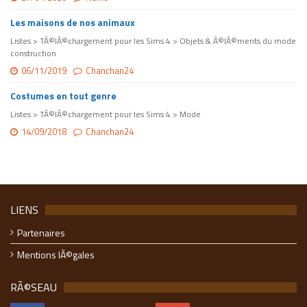
Les maisons de nos animaux
Listes > TÃ©lÃ©chargement pour les Sims 4 > Objets & Ã©lÃ©ments du mode
construction
06/11/2019
Chanchan24
Costumes en tout genre
Listes > TÃ©lÃ©chargement pour les Sims 4 > Mode
14/09/2018
Chanchan24
LIENS
Partenaires
Mentions lÃ©gales
RÃ©SEAU