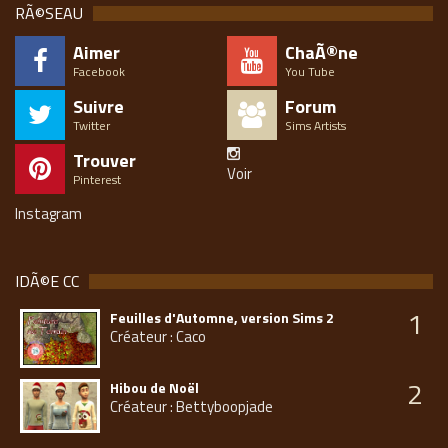
RÃ©SEAU
Aimer
ChaÃ®ne
Facebook
You Tube
Suivre
Forum
Twitter
Sims Artists
Trouver
Voir
Pinterest
Instagram
IDÃ©E CC
1
Feuilles d'Automne, version Sims 2
Créateur : Caco
2
Hibou de Noël
Créateur : Bettyboopjade