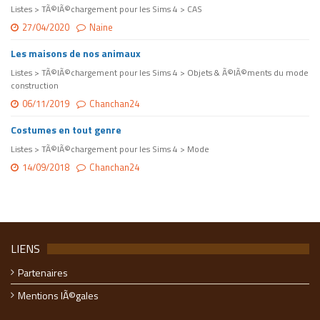
Listes > TÃ©lÃ©chargement pour les Sims 4 > CAS
27/04/2020
Naine
Les maisons de nos animaux
Listes > TÃ©lÃ©chargement pour les Sims 4 > Objets & Ã©lÃ©ments du mode
construction
06/11/2019
Chanchan24
Costumes en tout genre
Listes > TÃ©lÃ©chargement pour les Sims 4 > Mode
14/09/2018
Chanchan24
LIENS
Partenaires
Mentions lÃ©gales