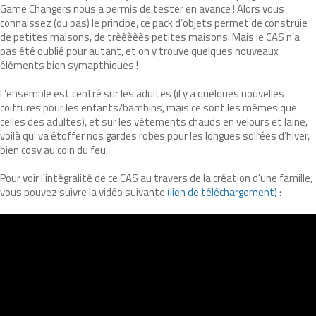
Game Changers nous a permis de tester en avance ! Alors vous
connaissez (ou pas) le principe, ce pack d’objets permet de construie
de petites maisons, de trèèèèès petites maisons. Mais le CAS n’a
pas été oublié pour autant, et on y trouve quelques nouveaux
éléments bien symapthiques !
L’ensemble est centré sur les adultes (il y a quelques nouvelles
coiffures pour les enfants/bambins, mais ce sont les mêmes que
celles des adultes), et sur les vêtements chauds en velours et laine,
voilà qui va étoffer nos gardes robes pour les longues soirées d’hiver,
bien cosy au coin du feu.
Pour voir l'intégralité de ce CAS au travers de la création d'une famille,
vous pouvez suivre la vidéo suivante
(lien de téléchargement)
: