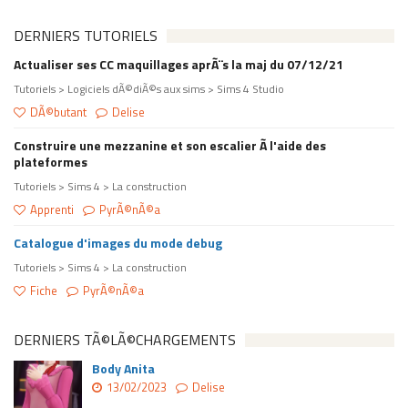
DERNIERS TUTORIELS
Actualiser ses CC maquillages aprÃ¨s la maj du 07/12/21
Tutoriels > Logiciels dÃ©diÃ©s aux sims > Sims 4 Studio
DÃ©butant
Delise
Construire une mezzanine et son escalier Ã l'aide des
plateformes
Tutoriels > Sims 4 > La construction
Apprenti
PyrÃ©nÃ©a
Catalogue d'images du mode debug
Tutoriels > Sims 4 > La construction
Fiche
PyrÃ©nÃ©a
DERNIERS TÃ©LÃ©CHARGEMENTS
Body Anita
13/02/2023
Delise