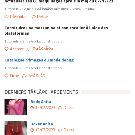
Actualiser ses CC maquillages aprÃ¨s la maj du 07/12/21
Tutoriels > Logiciels dÃ©diÃ©s aux sims > Sims 4 Studio
DÃ©butant
Delise
Construire une mezzanine et son escalier Ã l'aide des
plateformes
Tutoriels > Sims 4 > La construction
Apprenti
PyrÃ©nÃ©a
Catalogue d'images du mode debug
Tutoriels > Sims 4 > La construction
Fiche
PyrÃ©nÃ©a
DERNIERS TÃ©LÃ©CHARGEMENTS
Body Anita
13/02/2023
Delise
Boxer Anita
13/02/2023
Delise