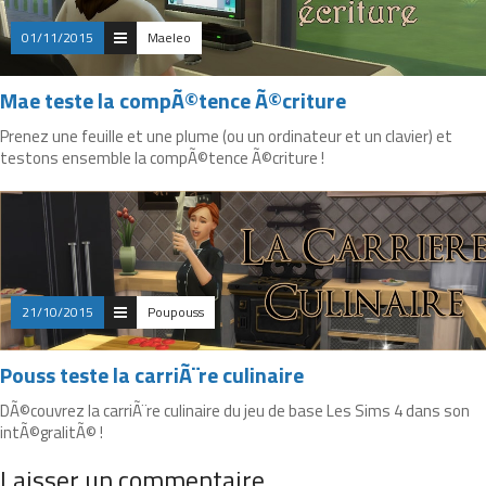
01/11/2015
Maeleo
Mae teste la compÃ©tence Ã©criture
Prenez une feuille et une plume (ou un ordinateur et un clavier) et
testons ensemble la compÃ©tence Ã©criture !
21/10/2015
Poupouss
Pouss teste la carriÃ¨re culinaire
DÃ©couvrez la carriÃ¨re culinaire du jeu de base Les Sims 4 dans son
intÃ©gralitÃ© !
Laisser un commentaire