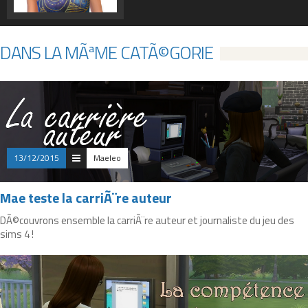
DANS LA MÃªME CATÃ©GORIE
13/12/2015
Maeleo
Mae teste la carriÃ¨re auteur
DÃ©couvrons ensemble la carriÃ¨re auteur et journaliste du jeu des
sims 4 !