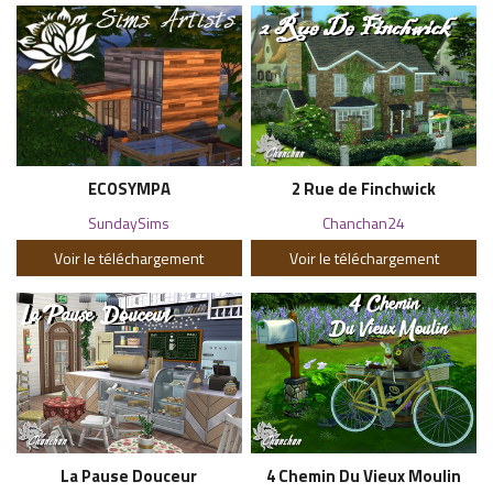
ECOSYMPA
2 Rue de Finchwick
SundaySims
Chanchan24
Voir le téléchargement
Voir le téléchargement
La Pause Douceur
4 Chemin Du Vieux Moulin