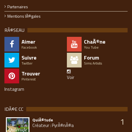
Partenaires
Mentions lÃ©gales
RÃ©SEAU
Aimer
ChaÃ®ne
Facebook
You Tube
Suivre
Forum
Twitter
Sims Artists
Trouver
Voir
Pinterest
Instagram
IDÃ©E CC
1
QuiÃ©tude
Créateur : PyrÃ©nÃ©a