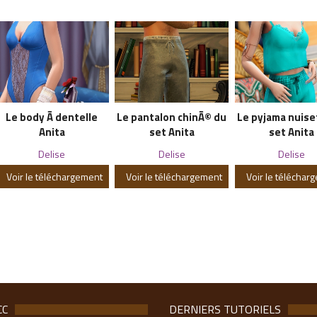
Le body Ã dentelle
Le pantalon chinÃ© du
Le pyjama nuise
Anita
set Anita
set Anita
Delise
Delise
Delise
Voir le téléchargement
Voir le téléchargement
Voir le téléchar
CC
DERNIERS TUTORIELS