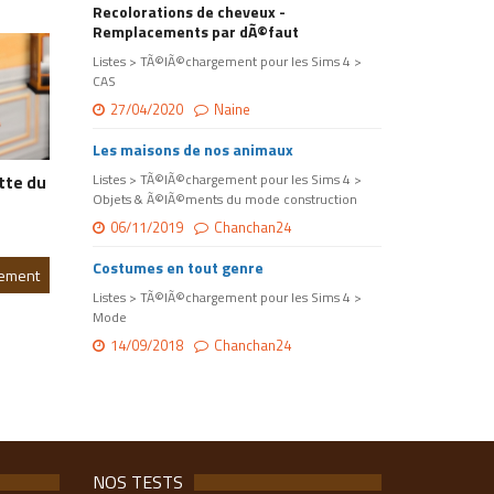
Recolorations de cheveux -
Remplacements par dÃ©faut
Listes > TÃ©lÃ©chargement pour les Sims 4 >
CAS
27/04/2020
Naine
Les maisons de nos animaux
Listes > TÃ©lÃ©chargement pour les Sims 4 >
tte du
Objets & Ã©lÃ©ments du mode construction
06/11/2019
Chanchan24
Costumes en tout genre
gement
Listes > TÃ©lÃ©chargement pour les Sims 4 >
Mode
14/09/2018
Chanchan24
NOS TESTS