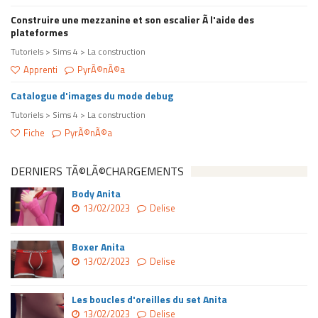
Construire une mezzanine et son escalier Ã l'aide des
plateformes
Tutoriels > Sims 4 > La construction
Apprenti
PyrÃ©nÃ©a
Catalogue d'images du mode debug
Tutoriels > Sims 4 > La construction
Fiche
PyrÃ©nÃ©a
DERNIERS TÃ©LÃ©CHARGEMENTS
Body Anita
13/02/2023
Delise
Boxer Anita
13/02/2023
Delise
Les boucles d'oreilles du set Anita
13/02/2023
Delise