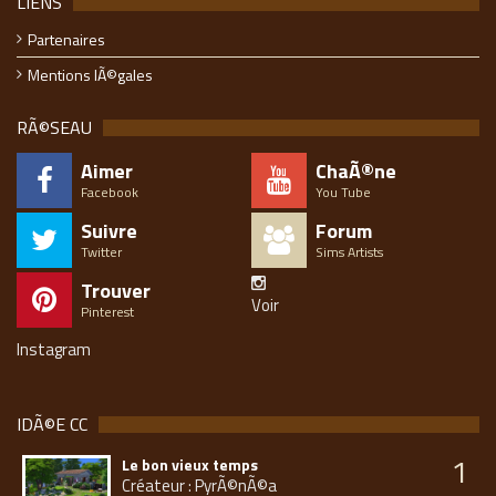
LIENS
Partenaires
Mentions lÃ©gales
RÃ©SEAU
Aimer
ChaÃ®ne
Facebook
You Tube
Suivre
Forum
Twitter
Sims Artists
Trouver
Voir
Pinterest
Instagram
IDÃ©E CC
1
Le bon vieux temps
Créateur : PyrÃ©nÃ©a