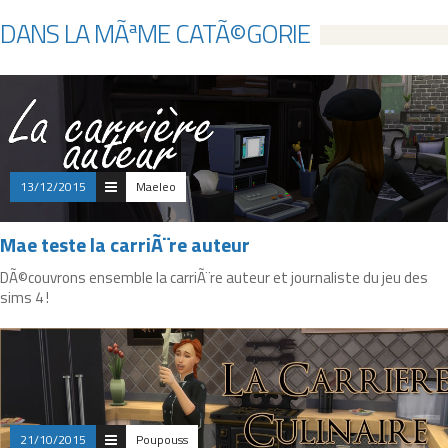
DANS LA MÃªME CATÃ©GORIE
13/12/2015
Maeleo
Mae teste la carriÃ¨re auteur
DÃ©couvrons ensemble la carriÃ¨re auteur et journaliste du jeu des
sims 4 !
21/10/2015
Poupouss