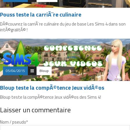
Pouss teste la carriÃ¨re culinaire
DÃ©couvrez la carriÃ¨re culinaire du jeu de base Les Sims 4 dans son
intÃ©gralitÃ© !
05/04/2015
Bloup
Bloup teste la compÃ©tence Jeux vidÃ©os
Bloup teste la compÃ©tence Jeux vidÃ©os des Sims 4!
Laisser un commentaire
Nom / pseudo
*