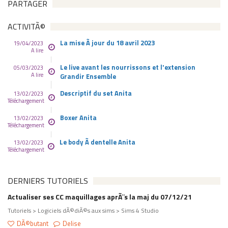
PARTAGER
ACTIVITÃ©
La mise Ã jour du 18 avril 2023
19/04/2023
A lire
Le live avant les nourrissons et l'extension
05/03/2023
A lire
Grandir Ensemble
Descriptif du set Anita
13/02/2023
Téléchargement
Boxer Anita
13/02/2023
Téléchargement
Le body Ã dentelle Anita
13/02/2023
Téléchargement
DERNIERS TUTORIELS
Actualiser ses CC maquillages aprÃ¨s la maj du 07/12/21
Tutoriels > Logiciels dÃ©diÃ©s aux sims > Sims 4 Studio
DÃ©butant
Delise