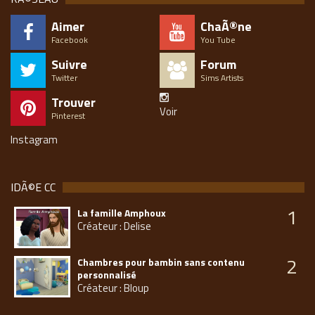
Aimer
ChaÃ®ne
Facebook
You Tube
Suivre
Forum
Twitter
Sims Artists
Trouver
Voir
Pinterest
Instagram
IDÃ©E CC
1
La famille Amphoux
Créateur : Delise
2
Chambres pour bambin sans contenu
personnalisé
Créateur : Bloup