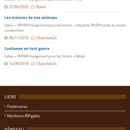
27/04/2020
Naine
Les maisons de nos animaux
Listes > TÃ©lÃ©chargement pour les Sims 4 > Objets & Ã©lÃ©ments du mode
construction
06/11/2019
Chanchan24
Costumes en tout genre
Listes > TÃ©lÃ©chargement pour les Sims 4 > Mode
14/09/2018
Chanchan24
LIENS
Partenaires
Mentions lÃ©gales
RÃ©SEAU