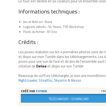
Le tout est décliné en six couleurs pour un ensemble coor
Informations techniques :
Jeu et Add-on : Base
Logiciels utilisés : S4 Stusio, TSR Workshop
Poids du fichier : 813 ko
Crédits :
Les poses réalisées sur les 4 premières photos sont de m
et dispo sur mon Tumblr dans les téléchargements. Les d
poses pour une vue de face et de dos de l'ensemble sont 
création de
Delise
et dispo sur son Tumblr
Beaucoup de coiffure téléchargée, je suis une inconditionn
Nightcrawler,
Stealthic,
Skysims
&
Alesso
CRÉÉ PAR
FUYAYA
13/
TÉLÉCHARGER / DOWNLOAD