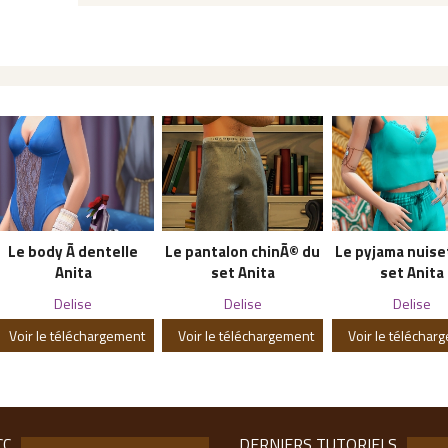
Le body Ã dentelle
Le pantalon chinÃ© du
Le pyjama nuise
Anita
set Anita
set Anita
Delise
Delise
Delise
Voir le téléchargement
Voir le téléchargement
Voir le téléchar
CC
DERNIERS TUTORIELS