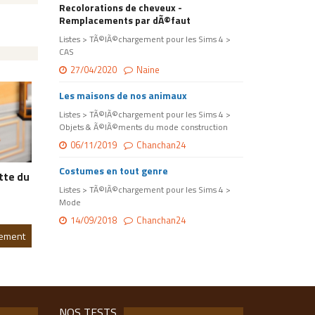
Recolorations de cheveux -
Remplacements par dÃ©faut
Listes > TÃ©lÃ©chargement pour les Sims 4 >
CAS
27/04/2020
Naine
Les maisons de nos animaux
Listes > TÃ©lÃ©chargement pour les Sims 4 >
Objets & Ã©lÃ©ments du mode construction
06/11/2019
Chanchan24
Costumes en tout genre
tte du
Listes > TÃ©lÃ©chargement pour les Sims 4 >
Mode
14/09/2018
Chanchan24
gement
NOS TESTS