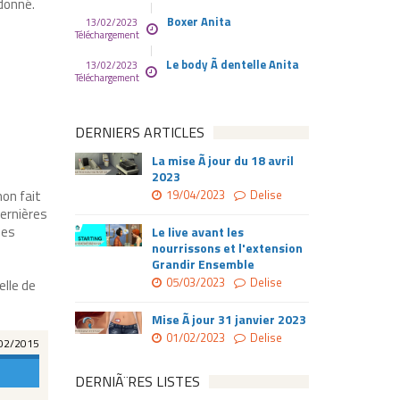
donné.
Boxer Anita
13/02/2023
Téléchargement
Le body Ã dentelle Anita
13/02/2023
Téléchargement
DERNIERS ARTICLES
La mise Ã jour du 18 avril
2023
on fait
19/04/2023
Delise
ernières
les
Le live avant les
nourrissons et l'extension
Grandir Ensemble
05/03/2023
Delise
elle de
Mise Ã jour 31 janvier 2023
01/02/2023
Delise
02/2015
DERNIÃ¨RES LISTES