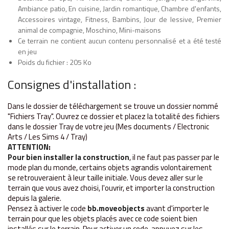
Ambiance patio, En cuisine, Jardin romantique, Chambre d'enfants,
Accessoires vintage, Fitness, Bambins, Jour de lessive, Premier
animal de compagnie, Moschino, Mini-maisons
Ce terrain ne contient aucun contenu personnalisé et a été testé
en jeu
Poids du fichier : 205 Ko
Consignes d'installation :
Dans le dossier de téléchargement se trouve un dossier nommé
"Fichiers T
ray". Ouvrez ce dossier et placez la totalité des fichiers
dans le dossier Tray de votre jeu (Mes documents / Electronic
Arts / Les Sims 4 / T
ray)
ATTENTION
:
Pour bien installer la construction
, il ne faut pas passer par le
mode plan du monde, certains objets agrandis volontairement
se retrouveraient à leur taille initiale. Vous devez aller sur le
terrain que vous avez choisi, l'ouvrir, et importer la construction
depuis la galerie.
Pensez à activer le code
bb.moveobjects
avant d'importer le
terrain pour que les objets placés avec ce code soient bien
installés sur le terrain. Pour activer un code, appuyez sur les