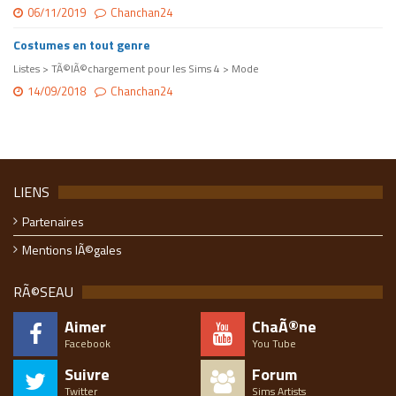
06/11/2019
Chanchan24
Costumes en tout genre
Listes > TÃ©lÃ©chargement pour les Sims 4 > Mode
14/09/2018
Chanchan24
LIENS
Partenaires
Mentions lÃ©gales
RÃ©SEAU
Aimer
ChaÃ®ne
Facebook
You Tube
Suivre
Forum
Twitter
Sims Artists