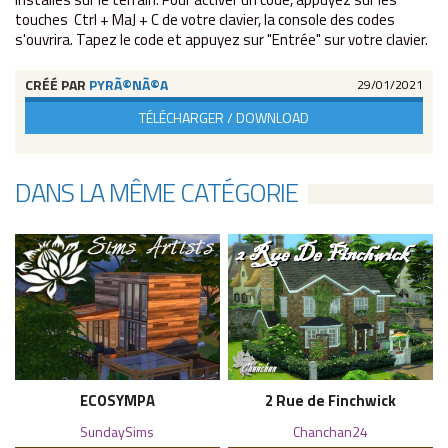
touches Ctrl + MaJ + C de votre clavier, la console des codes
s'ouvrira. Tapez le code et appuyez sur "Entrée" sur votre clavier.
CRÉÉ PAR
PYRÃ©NÃ©A
29/01/2021
TÉLÉCHARGER / DOWNLOAD
DANS LA MÊME CATÉGORIE
ECOSYMPA
2 Rue de Finchwick
SundaySims
Chanchan24