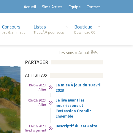
Accueil
Sims Artists
Equipe
Contact
Concours
Listes
Boutique
Jeu & animation
TrouvÃ© pour vous
Download CC
Les sims > ActualitÃ©s
PARTAGER
ACTIVITÃ©
La mise Ã jour du 18 avril
19/04/2023
A lire
2023
Le live avant les
05/03/2023
A lire
nourrissons et
l'extension Grandir
Ensemble
Descriptif du set Anita
13/02/2023
Téléchargement