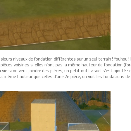
ieurs niveaux de fondation différentes sur un seul terrain ! Youhou ! I
pièces voisines si elles n’ont pas la même hauteur de fondation (fo
a vie si on veut joindre des pièces, un petit outil visuel s’est ajouté 
 la même hauteur que celles d’une 2e pièce, on voit les fondations de 