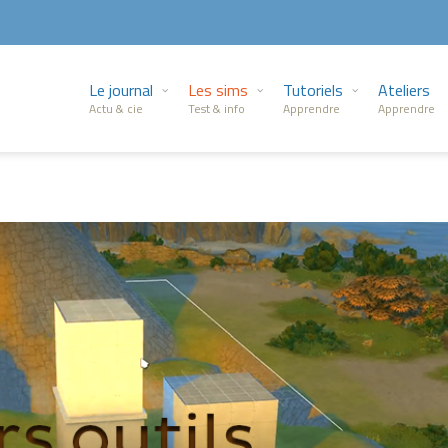
Le journal
Les sims
Tutoriels
Ateliers
Actu & cie
Test & info
Apprendre
Apprendre