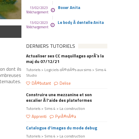
Boxer Anita
13/02/2023
Téléchargement
Le body Ã dentelle Anita
13/02/2023
Téléchargement
DERNIERS TUTORIELS
Actualiser ses CC maquillages aprÃ¨s la
maj du 07/12/21
on dont ils
Tutoriels > Logiciels dÃ©diÃ©s aux sims > Sims 4
 nombreuses
Studio
internautes.
DÃ©butant
Delise
Construire une mezzanine et son
escalier Ã l'aide des plateformes
Tutoriels > Sims 4 > La construction
Apprenti
PyrÃ©nÃ©a
Catalogue d'images du mode debug
Tutoriels > Sims 4 > La construction