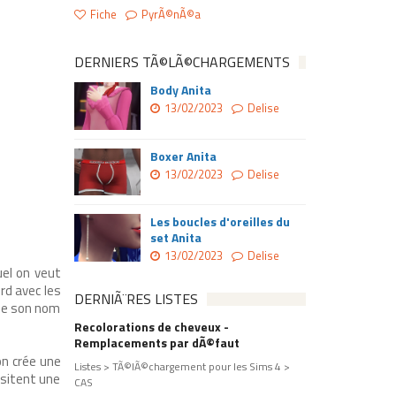
Fiche
PyrÃ©nÃ©a
DERNIERS TÃ©LÃ©CHARGEMENTS
Body Anita
13/02/2023
Delise
Boxer Anita
13/02/2023
Delise
Les boucles d'oreilles du
set Anita
13/02/2023
Delise
quel on veut
ord avec les
DERNIÃ¨RES LISTES
omme son nom
Recolorations de cheveux -
Remplacements par dÃ©faut
on crée une
Listes > TÃ©lÃ©chargement pour les Sims 4 >
ssitent une
CAS