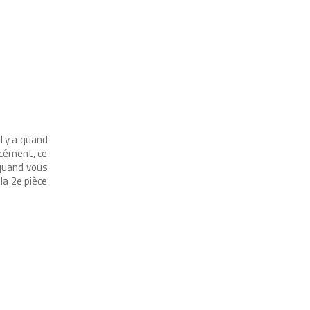
l y a quand
rcément, ce
: quand vous
la 2e pièce