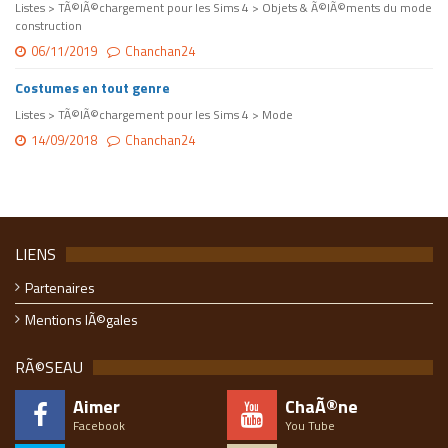
Listes > TÃ©lÃ©chargement pour les Sims 4 > Objets & Ã©lÃ©ments du mode
construction
06/11/2019
Chanchan24
Costumes en tout genre
Listes > TÃ©lÃ©chargement pour les Sims 4 > Mode
14/09/2018
Chanchan24
LIENS
Partenaires
Mentions lÃ©gales
RÃ©SEAU
Aimer
ChaÃ®ne
Facebook
You Tube