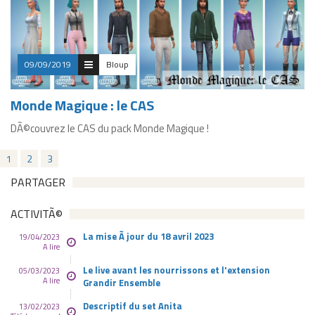
09/09/2019
Bloup
Monde Magique : le CAS
DÃ©couvrez le CAS du pack Monde Magique !
1
2
3
PARTAGER
ACTIVITÃ©
La mise Ã jour du 18 avril 2023
19/04/2023
A lire
Le live avant les nourrissons et l'extension
05/03/2023
A lire
Grandir Ensemble
Descriptif du set Anita
13/02/2023