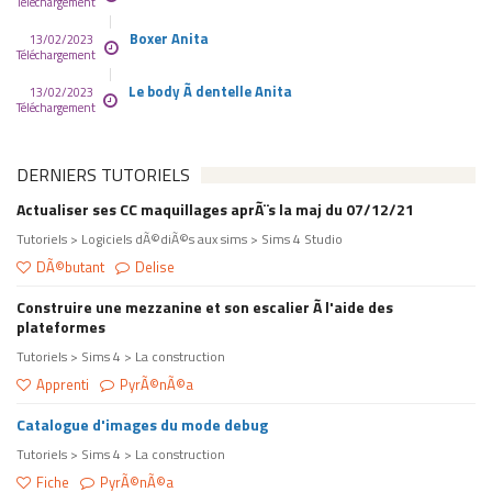
Téléchargement
Boxer Anita
13/02/2023
Téléchargement
Le body Ã dentelle Anita
13/02/2023
Téléchargement
DERNIERS TUTORIELS
Actualiser ses CC maquillages aprÃ¨s la maj du 07/12/21
Tutoriels > Logiciels dÃ©diÃ©s aux sims > Sims 4 Studio
DÃ©butant
Delise
Construire une mezzanine et son escalier Ã l'aide des
plateformes
Tutoriels > Sims 4 > La construction
Apprenti
PyrÃ©nÃ©a
Catalogue d'images du mode debug
Tutoriels > Sims 4 > La construction
Fiche
PyrÃ©nÃ©a