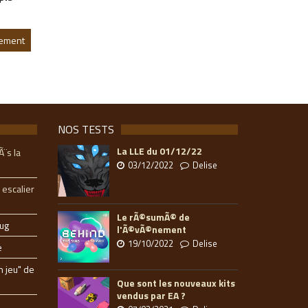
gement
NOS TESTS
La LLE du 01/12/22
Ã¨s la
03/12/2022
Delise
 escalier
Le rÃ©sumÃ© de
ug
l'Ã©vÃ©nement
19/10/2022
Delise
e
n jeu" de
Que sont les nouveaux kits
vendus par EA ?