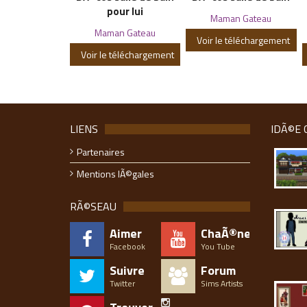
pour lui
Maman Gateau
Maman Gateau
Voir le téléchargement
Voir le téléchargement
LIENS
IDÃ©E 
Partenaires
Mentions lÃ©gales
RÃ©SEAU
Aimer
ChaÃ®ne
Facebook
You Tube
Suivre
Forum
Twitter
Sims Artists