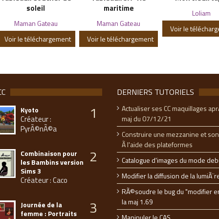
soleil
maritime
Loliam
Maman Gateau
Maman Gateau
Voir le téléchar
Voir le téléchargement
Voir le téléchargement
CC
DERNIERS TUTORIELS
1
Actualiser ses CC maquillages apr
Kyoto
Créateur :
maj du 07/12/21
PyrÃ©nÃ©a
Construire une mezzanine et son
Ã l'aide des plateformes
2
Combinaison pour
Catalogue d'images du mode deb
les Bambins version
Sims 3
Modifier la diffusion de la lumiÃ¨r
Créateur : Caco
RÃ©soudre le bug du "modifier e
la maj 1.69
3
Journée de la
femme : Portraits
Manipuler le CAS