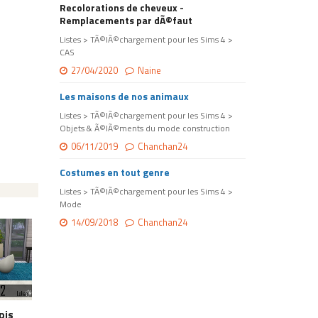
Recolorations de cheveux -
Remplacements par dÃ©faut
Listes > TÃ©lÃ©chargement pour les Sims 4 >
CAS
27/04/2020
Naine
Les maisons de nos animaux
Listes > TÃ©lÃ©chargement pour les Sims 4 >
Objets & Ã©lÃ©ments du mode construction
06/11/2019
Chanchan24
Costumes en tout genre
Listes > TÃ©lÃ©chargement pour les Sims 4 >
Mode
14/09/2018
Chanchan24
pis