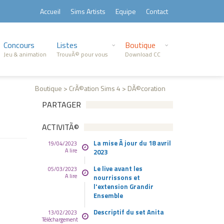
Accueil
Sims Artists
Equipe
Contact
Concours
Listes
Boutique
Jeu & animation
TrouvÃ© pour vous
Download CC
Boutique > CrÃ©ation Sims 4 > DÃ©coration
PARTAGER
ACTIVITÃ©
La mise Ã jour du 18 avril
19/04/2023
A lire
2023
Le live avant les
05/03/2023
A lire
nourrissons et
l'extension Grandir
Ensemble
Descriptif du set Anita
13/02/2023
Téléchargement