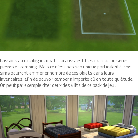
Passons au catalogue achat ! Lui aussi est très marqué boiseries,
pierres et camping ! Mais ce n’est pas son unique particularité : vos
sims pourront emmener nombre de ces objets dans leurs
inventaires, afin de pouvoir camper n’importe où en toute quiétude.
On peut par exemple citer deux des 4 lits de ce pack de jeu :