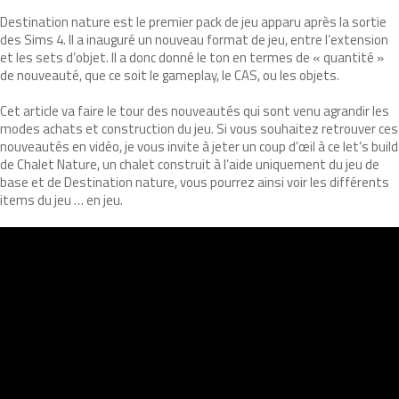
Destination nature est le premier pack de jeu apparu après la sortie
des Sims 4. Il a inauguré un nouveau format de jeu, entre l’extension
et les sets d’objet. Il a donc donné le ton en termes de « quantité »
de nouveauté, que ce soit le gameplay, le CAS, ou les objets.
Cet article va faire le tour des nouveautés qui sont venu agrandir les
modes achats et construction du jeu. Si vous souhaitez retrouver ces
nouveautés en vidéo, je vous invite à jeter un coup d’œil à ce let’s build
de Chalet Nature, un chalet construit à l’aide uniquement du jeu de
base et de Destination nature, vous pourrez ainsi voir les différents
items du jeu … en jeu.