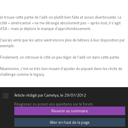
Je trouve cette partie de l'add-on plutôt bien faite et assez divertissante. Le
côté « américanisé » ne me dérange absolument pas – après tout, il s'agit
d'EA – mais je déplore le manque d'approfondissement.
J'aurais aimé que les ados aient encore plus de bêtises à leur disposition par
exemple.
Finalement, on retrouve le côté un peu léger de l'add-on dans cette partie.
Néanmoins, c'est un très bon moyen d'ajouter du piquant dans les récits de
challenge comme le legacy.
Article rédigé par Camelya, le 29/07/2012
Réagissez ou posez vos questions sur le forum
Revenir au sommaire
Aller en haut de la page