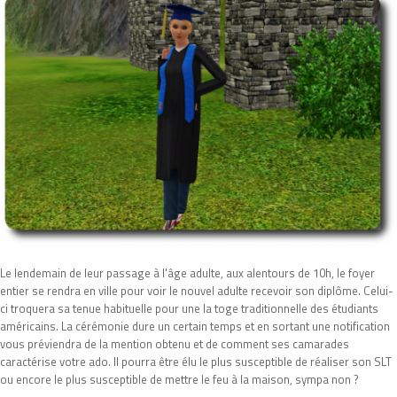
Le lendemain de leur passage à l'âge adulte, aux alentours de 10h, le foyer
entier se rendra en ville pour voir le nouvel adulte recevoir son diplôme. Celui-
ci troquera sa tenue habituelle pour une la toge traditionnelle des étudiants
américains. La cérémonie dure un certain temps et en sortant une notification
vous préviendra de la mention obtenu et de comment ses camarades
caractérise votre ado. Il pourra être élu le plus susceptible de réaliser son SLT
ou encore le plus susceptible de mettre le feu à la maison, sympa non ?