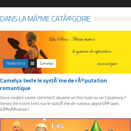
DANS LA MÃªME CATÃ©GORIE
19/08/2012
Camelya
Camelya teste le systÃ¨me de rÃ©putation
romantique
Vous vouliez savoir comment devenir un Don Juan ou un Casanova ?
Venez lire notre test sur le systÃ¨me de rumeur apportÃ© avec
GÃ©nÃ©ration !