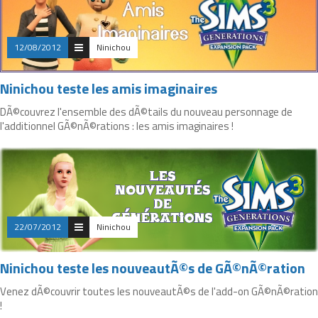
12/08/2012
Ninichou
Ninichou teste les amis imaginaires
DÃ©couvrez l'ensemble des dÃ©tails du nouveau personnage de
l'additionnel GÃ©nÃ©rations : les amis imaginaires !
22/07/2012
Ninichou
Ninichou teste les nouveautÃ©s de GÃ©nÃ©ration
Venez dÃ©couvrir toutes les nouveautÃ©s de l'add-on GÃ©nÃ©ration
!