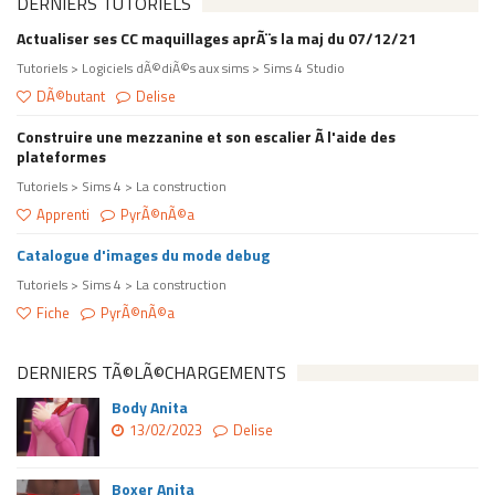
DERNIERS TUTORIELS
Actualiser ses CC maquillages aprÃ¨s la maj du 07/12/21
Tutoriels > Logiciels dÃ©diÃ©s aux sims > Sims 4 Studio
DÃ©butant
Delise
Construire une mezzanine et son escalier Ã l'aide des
plateformes
Tutoriels > Sims 4 > La construction
Apprenti
PyrÃ©nÃ©a
Catalogue d'images du mode debug
Tutoriels > Sims 4 > La construction
Fiche
PyrÃ©nÃ©a
DERNIERS TÃ©LÃ©CHARGEMENTS
Body Anita
13/02/2023
Delise
Boxer Anita