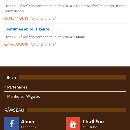
Listes > TÃ©lÃ©chargement pour les Sims 4 > Objets & Ã©lÃ©ments du mode
construction
06/11/2019
Chanchan24
Costumes en tout genre
Listes > TÃ©lÃ©chargement pour les Sims 4 > Mode
14/09/2018
Chanchan24
LIENS
Partenaires
Mentions lÃ©gales
RÃ©SEAU
Aimer
ChaÃ®ne
Facebook
You Tube