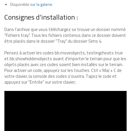
Disponible
sur la galerie
Consignes d'installation :
Dans l'archive que vous téléchargez se trouve un dossier nommé
"Fichiers tray". Tous les fichiers contenus dans ce dossier doivent
être placés dans le dossier "Tray" du dossier Sims 4.
Pensez à activer les codes bb.moveobjects, testingcheats true
et bb.showhiddenobjects avant d'importer le terrain pour que les
objets placés avec ces codes soient bien installés sur le terrain.
Pour activer un code, appuyez sur les touches Ctrl + MaJ + C de
votre clavier, la console des codes s'ouvrira. Tapez le code et
appuyez sur "Entrée" sur votre clavier;