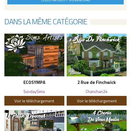
DANS LA MÊME CATÉGORIE
ECOSYMPA
2 Rue de Finchwick
SundaySims
Chanchan24
Voir le téléchargement
Voir le téléchargement