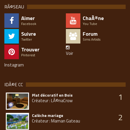
RÃ©SEAU
Aimer
ChaÃ®ne
Facebook
You Tube
Suivre
Forum
Twitter
Sims Artists
Trouver
Voir
Pinterest
Instagram
IDÃ©E CC
1
Plat décoratif en Bois
Créateur : LÃ©naCrow
2
Calèche mariage
Créateur : Maman Gateau