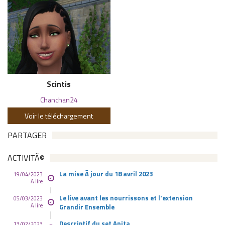
Scintis
Chanchan24
Voir le téléchargement
PARTAGER
ACTIVITÃ©
La mise Ã jour du 18 avril 2023
19/04/2023
A lire
Le live avant les nourrissons et l'extension
05/03/2023
A lire
Grandir Ensemble
Descriptif du set Anita
13/02/2023