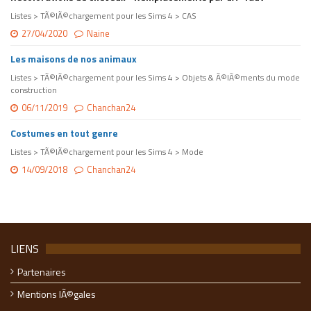
Listes > TÃ©lÃ©chargement pour les Sims 4 > CAS
27/04/2020
Naine
Les maisons de nos animaux
Listes > TÃ©lÃ©chargement pour les Sims 4 > Objets & Ã©lÃ©ments du mode
construction
06/11/2019
Chanchan24
Costumes en tout genre
Listes > TÃ©lÃ©chargement pour les Sims 4 > Mode
14/09/2018
Chanchan24
LIENS
Partenaires
Mentions lÃ©gales