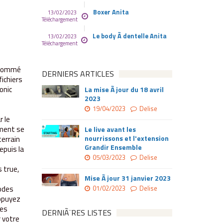
Boxer Anita
13/02/2023
Téléchargement
Le body Ã dentelle Anita
13/02/2023
Téléchargement
r nommé
DERNIERS ARTICLES
fichiers
onic
La mise Ã jour du 18 avril
2023
19/04/2023
Delise
r le
ement se
Le live avant les
nourrissons et l'extension
terrain
Grandir Ensemble
epuis la
05/03/2023
Delise
 true,
Mise Ã jour 31 janvier 2023
codes
01/02/2023
Delise
appuyez
des
DERNIÃ¨RES LISTES
r votre