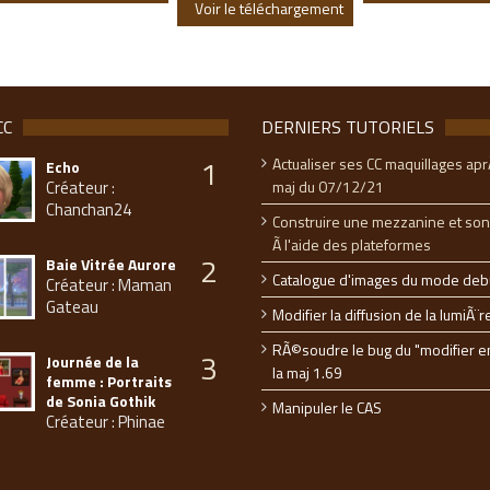
Voir le téléchargement
CC
DERNIERS TUTORIELS
1
Actualiser ses CC maquillages apr
Echo
Créateur :
maj du 07/12/21
Chanchan24
Construire une mezzanine et son
Ã l'aide des plateformes
2
Baie Vitrée Aurore
Catalogue d'images du mode deb
Créateur : Maman
Gateau
Modifier la diffusion de la lumiÃ¨r
RÃ©soudre le bug du "modifier e
3
Journée de la
la maj 1.69
femme : Portraits
de Sonia Gothik
Manipuler le CAS
Créateur : Phinae