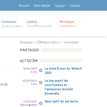
Accueil
Sims Artists
Equipe
Contact
Concours
Listes
Boutique
Jeu & animation
TrouvÃ© pour vous
Download CC
Boutique > CrÃ©ation Sims 4 > Immobilier
PARTAGER
ACTIVITÃ©
La mise Ã jour du 18 avril
19/04/2023
A lire
2023
Le live avant les
05/03/2023
ne du
A lire
nourrissons et
l'extension Grandir
Ensemble
Descriptif du set Anita
13/02/2023
Téléchargement