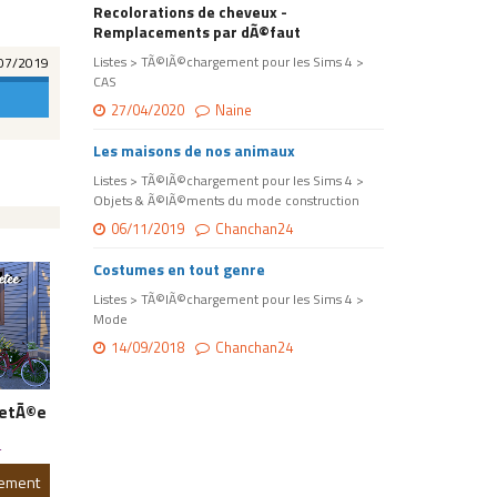
Recolorations de cheveux -
Remplacements par dÃ©faut
Listes > TÃ©lÃ©chargement pour les Sims 4 >
07/2019
CAS
27/04/2020
Naine
Les maisons de nos animaux
Listes > TÃ©lÃ©chargement pour les Sims 4 >
Objets & Ã©lÃ©ments du mode construction
06/11/2019
Chanchan24
Costumes en tout genre
Listes > TÃ©lÃ©chargement pour les Sims 4 >
Mode
14/09/2018
Chanchan24
JetÃ©e
4
gement