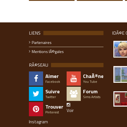
LIENS
IDÃ©E 
Partenaires
Mentions lÃ©gales
RÃ©SEAU
Aimer
ChaÃ®ne
Facebook
You Tube
Suivre
Forum
Twitter
Sims Artists
Trouver
Voir
Pinterest
Instagram