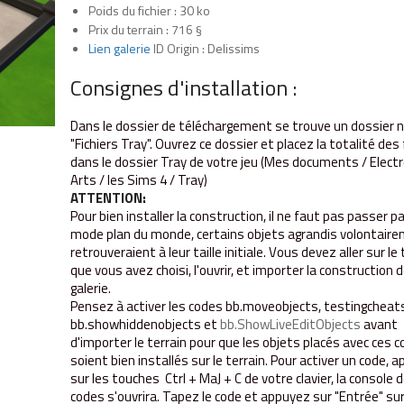
Poids du fichier : 30 ko
Prix du terrain : 716 §
Lien galerie
ID Origin : Delissims
Consignes d'installation :
Dans le dossier de téléchargement se trouve un dossie
"Fichiers T
ray". Ouvrez ce dossier et placez la totalité des 
dans le dossier Tray de votre jeu (Mes documents / Electr
Arts / les Sims 4 / T
ray)
ATTENTION
:
Pour bien installer la construction, il ne faut pas passer pa
mode plan du monde, certains objets agrandis volontair
retrouveraient à leur taille initiale. Vous devez aller sur le 
que vous avez choisi, l'ouvrir, et importer la construction d
galerie.
Pensez à activer les codes bb.moveobjects, testingcheats
bb.showhiddenobjects et
bb.ShowLiveEditObjects
avant
d'importer le terrain pour que les objets placés avec ces 
soient bien installés sur le terrain. Pour activer un code, 
sur les touches Ctrl + MaJ + C de votre clavier, la console 
codes s'ouvrira. Tapez le code et appuyez sur "Entrée" su