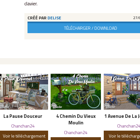
clavier.
CRÉÉ PAR
DELISE
27/
TÉLÉCHARGER / DOWNLOAD
La Pause Douceur
4 Chemin Du Vieux
1 Avenue De La 
Moulin
Chanchan24
Chanchan2
Chanchan24
Voir le téléchargement
Voir le téléchar