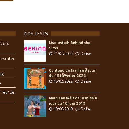
NOS TESTS
Live twitch Behind the
Ã¨s la
Sims
31/01/2023
Delise
 escalier
Contenu de la mise Ã jour
ug
du 15 fÃ©vrier 2022
15/02/2022
Delise
e
n jeu" de
NouveautÃ©s de la mise Ã
jour du 18 juin 2019
19/06/2019
Delise