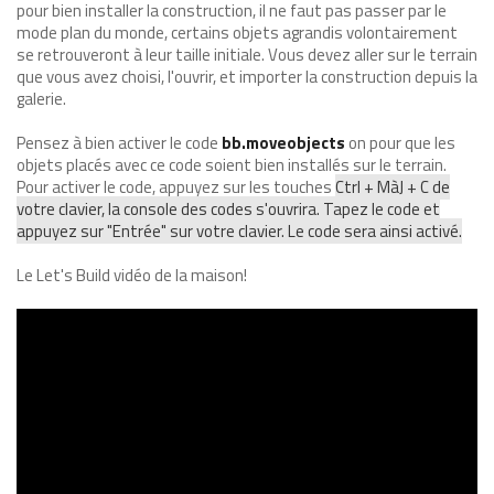
pour bien installer la construction, il ne faut pas passer par le
mode plan du monde, certains objets agrandis volontairement
se retrouveront à leur taille initiale. Vous devez aller sur le terrain
que vous avez choisi, l'ouvrir, et importer la construction depuis la
galerie.
Pensez à bien activer le code
bb.moveobjects
on pour que les
objets placés avec ce code soient bien installés sur le terrain.
Pour activer le code, appuyez sur les touches
Ctrl + MàJ + C de
votre clavier, la console des codes s'ouvrira. Tapez le code et
appuyez sur "Entrée" sur votre clavier. Le code sera ainsi activé.
Le Let's Build vidéo de la maison!