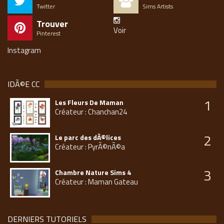
Twitter
Sims Artists
Trouver
Voir
Pinterest
Instagram
IDÃ©E CC
1
Les Fleurs De Maman
Créateur : Chanchan24
2
Le parc des dÃ©lices
Créateur : PyrÃ©nÃ©a
3
Chambre Nature Sims 4
Créateur : Maman Gateau
DERNIERS TUTORIELS