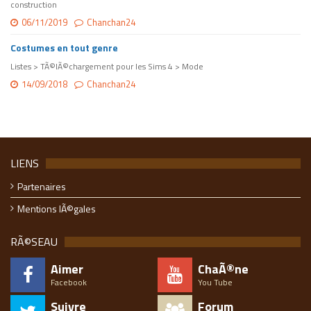
construction
06/11/2019
Chanchan24
Costumes en tout genre
Listes > TÃ©lÃ©chargement pour les Sims 4 > Mode
14/09/2018
Chanchan24
LIENS
Partenaires
Mentions lÃ©gales
RÃ©SEAU
Aimer
ChaÃ®ne
Facebook
You Tube
Suivre
Forum