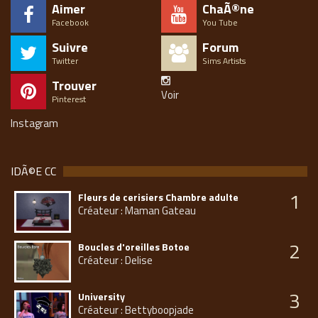
Aimer
ChaÃ®ne
Facebook
You Tube
Suivre
Forum
Twitter
Sims Artists
Trouver
Voir
Pinterest
Instagram
IDÃ©E CC
1
Fleurs de cerisiers Chambre adulte
Créateur : Maman Gateau
2
Boucles d'oreilles Botoe
Créateur : Delise
3
University
Créateur : Bettyboopjade