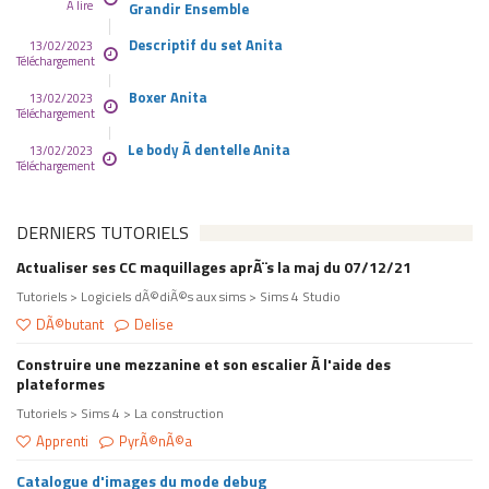
A lire
Grandir Ensemble
Descriptif du set Anita
13/02/2023
Téléchargement
Boxer Anita
13/02/2023
Téléchargement
Le body Ã dentelle Anita
13/02/2023
Téléchargement
DERNIERS TUTORIELS
Actualiser ses CC maquillages aprÃ¨s la maj du 07/12/21
Tutoriels > Logiciels dÃ©diÃ©s aux sims > Sims 4 Studio
DÃ©butant
Delise
Construire une mezzanine et son escalier Ã l'aide des
plateformes
Tutoriels > Sims 4 > La construction
Apprenti
PyrÃ©nÃ©a
Catalogue d'images du mode debug