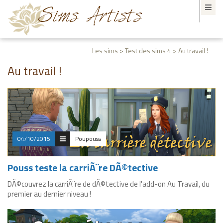
Les sims > Test des sims 4 > Au travail !
Au travail !
04/10/2015
Poupouss
Pouss teste la carriÃ¨re DÃ©tective
DÃ©couvrez la carriÃ¨re de dÃ©tective de l'add-on Au Travail, du
premier au dernier niveau !