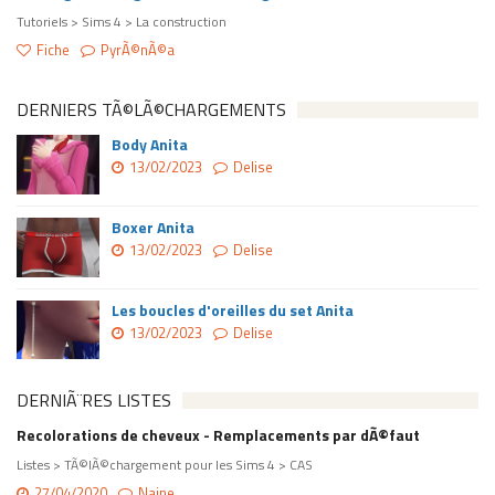
Tutoriels > Sims 4 > La construction
Fiche
PyrÃ©nÃ©a
DERNIERS TÃ©LÃ©CHARGEMENTS
Body Anita
13/02/2023
Delise
Boxer Anita
13/02/2023
Delise
Les boucles d'oreilles du set Anita
13/02/2023
Delise
DERNIÃ¨RES LISTES
Recolorations de cheveux - Remplacements par dÃ©faut
Listes > TÃ©lÃ©chargement pour les Sims 4 > CAS
27/04/2020
Naine