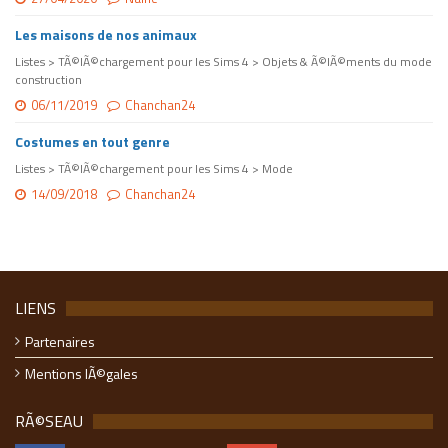
Les maisons de nos animaux
Listes > TÃ©lÃ©chargement pour les Sims 4 > Objets & Ã©lÃ©ments du mode
construction
06/11/2019
Chanchan24
Costumes en tout genre
Listes > TÃ©lÃ©chargement pour les Sims 4 > Mode
14/09/2018
Chanchan24
LIENS
Partenaires
Mentions lÃ©gales
RÃ©SEAU