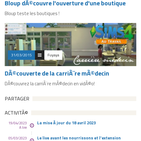
Bloup dÃ©couvre l'ouverture d'une boutique
Bloup teste les boutiques !
31/03/2015
Fuyaya
DÃ©couverte de la carriÃ¨re mÃ©decin
DÃ©couvrez la carriÃ¨re mÃ©decin en vidÃ©o!
PARTAGER
ACTIVITÃ©
La mise Ã jour du 18 avril 2023
19/04/2023
A lire
Le live avant les nourrissons et l'extension
05/03/2023