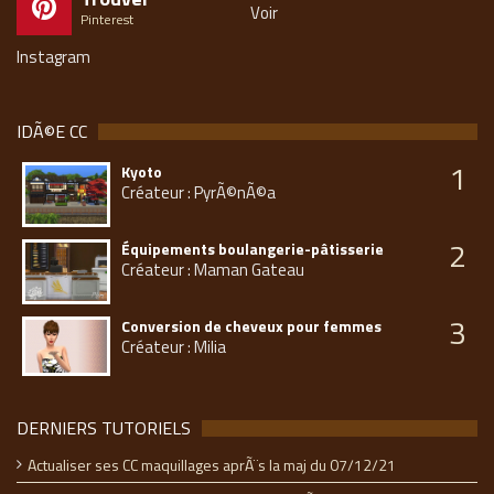
Voir
Pinterest
Instagram
IDÃ©E CC
1
Kyoto
Créateur : PyrÃ©nÃ©a
2
Équipements boulangerie-pâtisserie
Créateur : Maman Gateau
3
Conversion de cheveux pour femmes
Créateur : Milia
DERNIERS TUTORIELS
Actualiser ses CC maquillages aprÃ¨s la maj du 07/12/21