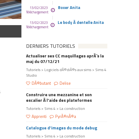
Boxer Anita
13/02/2023
Téléchargement
Le body Ã dentelle Anita
13/02/2023
Téléchargement
DERNIERS TUTORIELS
Actualiser ses CC maquillages aprÃ¨s la
maj du 07/12/21
Tutoriels > Logiciels dÃ©diÃ©s aux sims > Sims 4
Studio
DÃ©butant
Delise
s
Construire une mezzanine et son
escalier Ã l'aide des plateformes
Tutoriels > Sims 4 > La construction
Apprenti
PyrÃ©nÃ©a
Catalogue d'images du mode debug
Tutoriels > Sims 4 > La construction