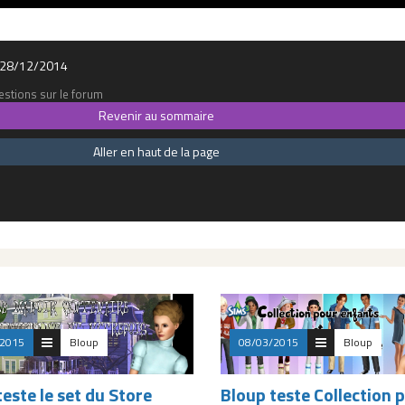
le 28/12/2014
stions sur le forum
Revenir au sommaire
Aller en haut de la page
/2015
Bloup
08/03/2015
Bloup
teste le set du Store
Bloup teste Collection 