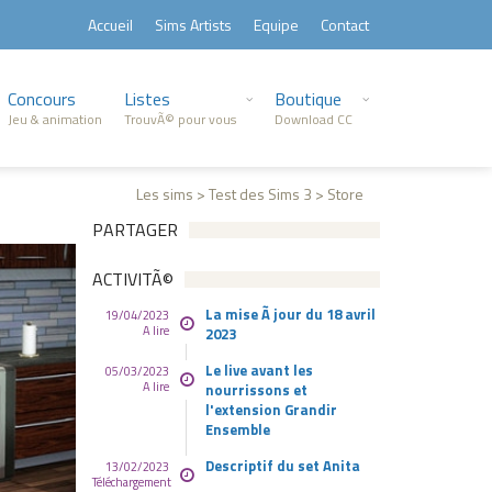
Accueil
Sims Artists
Equipe
Contact
Concours
Listes
Boutique
Jeu & animation
TrouvÃ© pour vous
Download CC
Les sims > Test des Sims 3 > Store
PARTAGER
ACTIVITÃ©
La mise Ã jour du 18 avril
19/04/2023
A lire
2023
Le live avant les
05/03/2023
A lire
nourrissons et
l'extension Grandir
Ensemble
Descriptif du set Anita
13/02/2023
Téléchargement