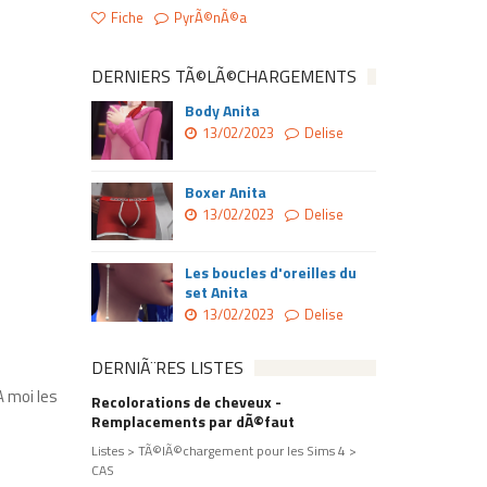
Fiche
PyrÃ©nÃ©a
DERNIERS TÃ©LÃ©CHARGEMENTS
Body Anita
13/02/2023
Delise
Boxer Anita
13/02/2023
Delise
Les boucles d'oreilles du
set Anita
13/02/2023
Delise
DERNIÃ¨RES LISTES
A moi les
Recolorations de cheveux -
Remplacements par dÃ©faut
Listes > TÃ©lÃ©chargement pour les Sims 4 >
CAS