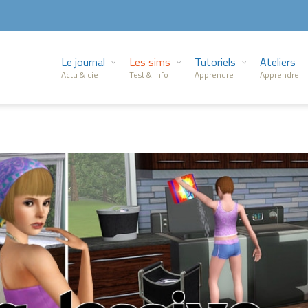
Le journal
Les sims
Tutoriels
Ateliers
Actu & cie
Test & info
Apprendre
Apprendre