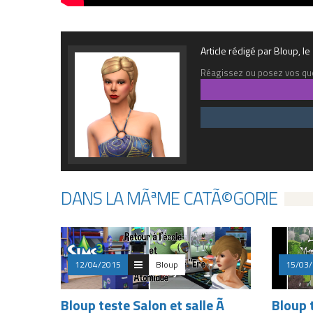
Article rédigé par Bloup, 
Réagissez ou posez vos que
DANS LA MÃªME CATÃ©GORIE
12/04/2015
Bloup
15/03
Bloup teste Salon et salle Ã
Bloup 