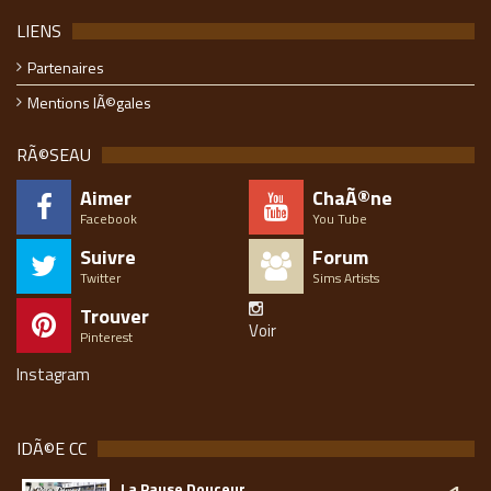
LIENS
Partenaires
Mentions lÃ©gales
RÃ©SEAU
Aimer
ChaÃ®ne
Facebook
You Tube
Suivre
Forum
Twitter
Sims Artists
Trouver
Voir
Pinterest
Instagram
IDÃ©E CC
La Pause Douceur