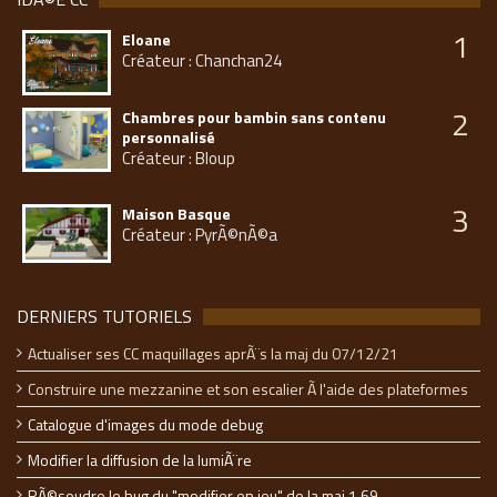
1
Eloane
Créateur : Chanchan24
2
Chambres pour bambin sans contenu
personnalisé
Créateur : Bloup
3
Maison Basque
Créateur : PyrÃ©nÃ©a
DERNIERS TUTORIELS
Actualiser ses CC maquillages aprÃ¨s la maj du 07/12/21
Construire une mezzanine et son escalier Ã l'aide des plateformes
Catalogue d'images du mode debug
Modifier la diffusion de la lumiÃ¨re
RÃ©soudre le bug du "modifier en jeu" de la maj 1.69