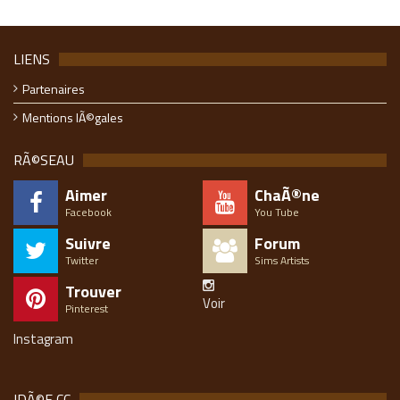
LIENS
Partenaires
Mentions lÃ©gales
RÃ©SEAU
Aimer
ChaÃ®ne
Facebook
You Tube
Suivre
Forum
Twitter
Sims Artists
Trouver
Voir
Pinterest
Instagram
IDÃ©E CC