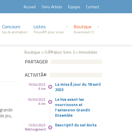
Accueil
Sims Artists
Equipe
Contact
Concours
Listes
Boutique
Jeu & animation
TrouvÃ© pour vous
Download CC
Boutique > CrÃ©ation Sims 3 > Immobilier
PARTAGER
ACTIVITÃ©
La mise Ã jour du 18 avril
19/04/2023
A lire
2023
Le live avant les
05/03/2023
A lire
nourrissons et
 grande
l'extension Grandir
de jeu,
Ensemble
Descriptif du set Anita
13/02/2023
Téléchargement