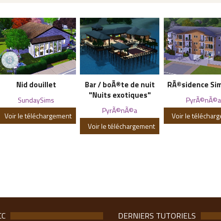
Nid douillet
Bar / boÃ®te de nuit
RÃ©sidence Sim
"Nuits exotiques"
SundaySims
PyrÃ©nÃ©a
PyrÃ©nÃ©a
Voir le téléchargement
Voir le téléchar
Voir le téléchargement
CC
DERNIERS TUTORIELS