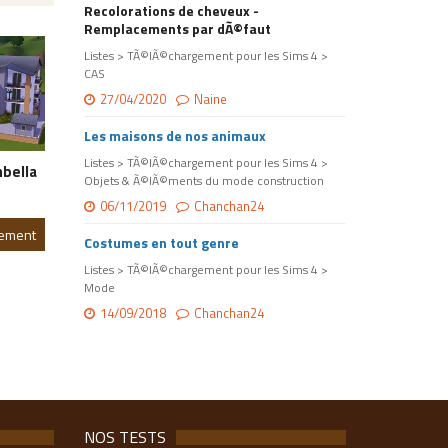
Recolorations de cheveux -
Remplacements par dÃ©faut
Listes > TÃ©lÃ©chargement pour les Sims 4 >
CAS
27/04/2020
Naine
Les maisons de nos animaux
Listes > TÃ©lÃ©chargement pour les Sims 4 >
bella
Objets & Ã©lÃ©ments du mode construction
06/11/2019
Chanchan24
gement
Costumes en tout genre
Listes > TÃ©lÃ©chargement pour les Sims 4 >
Mode
14/09/2018
Chanchan24
NOS TESTS