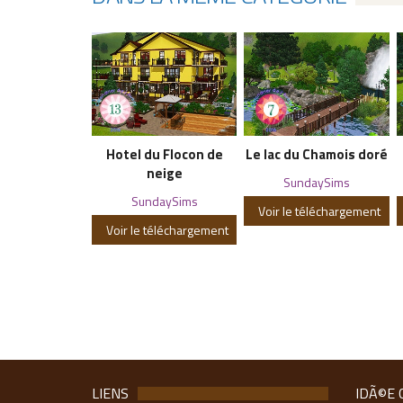
Hotel du Flocon de
Le lac du Chamois doré
neige
SundaySims
SundaySims
Voir le téléchargement
Voir le téléchargement
LIENS
IDÃ©E 