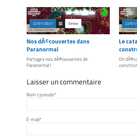
22/01/2021
Delise
22/01
Nos dÃ©couvertes dans
Le cat
Paranormal
constr
Partagez nos dÃ©couvertes de
On dÃ©co
Paranormal !
construc
Laisser un commentaire
Nom / pseudo
*
E-mail
*