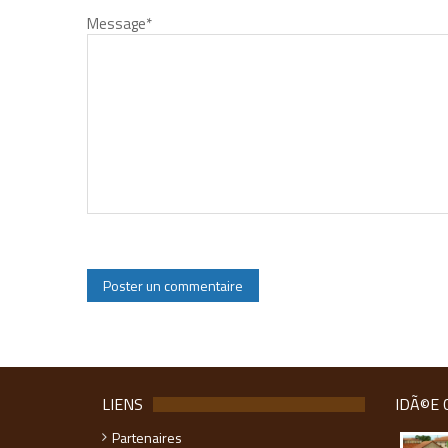
Message
*
LIENS
IDÃ©E 
Partenaires