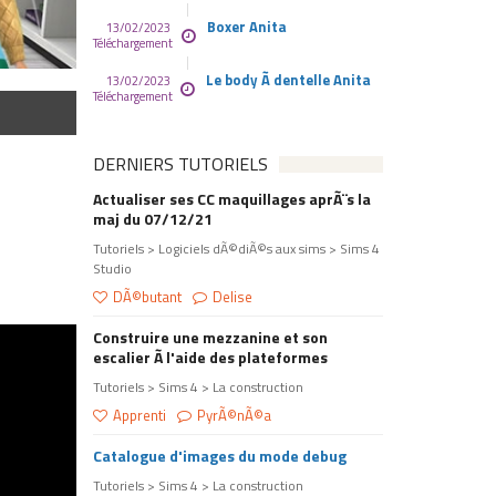
Boxer Anita
13/02/2023
Téléchargement
Le body Ã dentelle Anita
13/02/2023
Téléchargement
DERNIERS TUTORIELS
Actualiser ses CC maquillages aprÃ¨s la
maj du 07/12/21
Tutoriels > Logiciels dÃ©diÃ©s aux sims > Sims 4
Studio
DÃ©butant
Delise
Construire une mezzanine et son
escalier Ã l'aide des plateformes
Tutoriels > Sims 4 > La construction
Apprenti
PyrÃ©nÃ©a
Catalogue d'images du mode debug
Tutoriels > Sims 4 > La construction