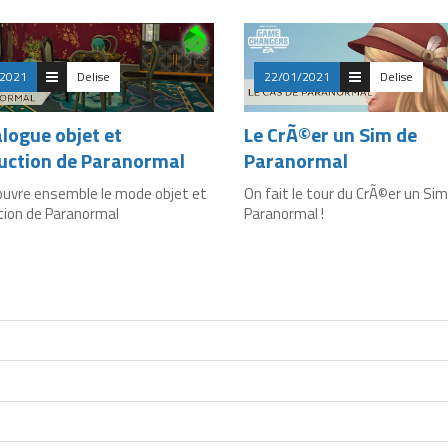
/2021
Delise
22/01/2021
Delise
alogue objet et
Le CrÃ©er un Sim de
uction de Paranormal
Paranormal
uvre ensemble le mode objet et
On fait le tour du CrÃ©er un Sim
tion de Paranormal
Paranormal !