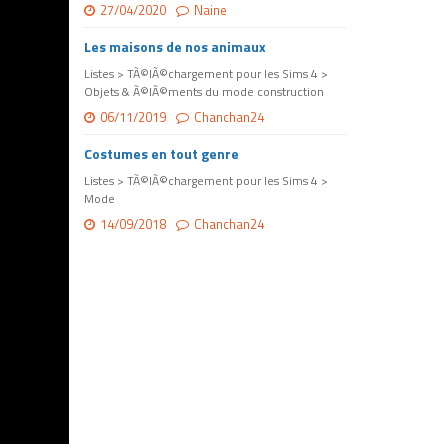
27/04/2020
Naine
Les maisons de nos animaux
Listes > TÃ©lÃ©chargement pour les Sims 4 >
Objets & Ã©lÃ©ments du mode construction
06/11/2019
Chanchan24
Costumes en tout genre
Listes > TÃ©lÃ©chargement pour les Sims 4 >
Mode
14/09/2018
Chanchan24