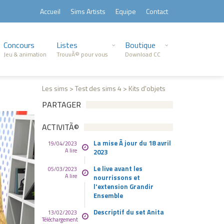
Accueil
Sims Artists
Equipe
Contact
Concours
Listes
Boutique
Jeu & animation
TrouvÃ© pour vous
Download CC
Les sims > Test des sims 4 > Kits d'objets
PARTAGER
ACTIVITÃ©
La mise Ã jour du 18 avril
19/04/2023
A lire
2023
Le live avant les
05/03/2023
A lire
nourrissons et
l'extension Grandir
Ensemble
Descriptif du set Anita
13/02/2023
Téléchargement