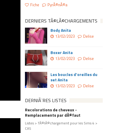
Fiche
PyrÃ©nÃ©a
DERNIERS TÃ©LÃ©CHARGEMENTS
Body Anita
13/02/2023
Delise
Boxer Anita
13/02/2023
Delise
Les boucles d'oreilles du
set Anita
13/02/2023
Delise
DERNIÃ¨RES LISTES
Recolorations de cheveux -
Remplacements par dÃ©faut
Listes > TÃ©lÃ©chargement pour les Sims 4 >
CAS