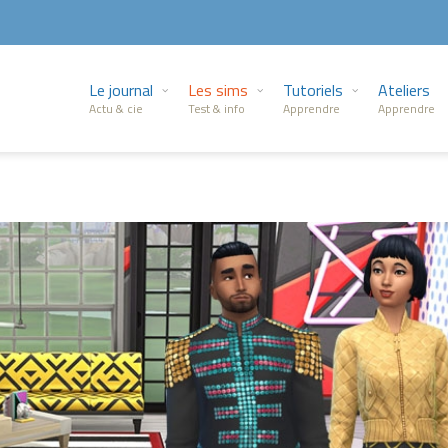
Le journal
Les sims
Tutoriels
Ateliers
Actu & cie
Test & info
Apprendre
Apprendre