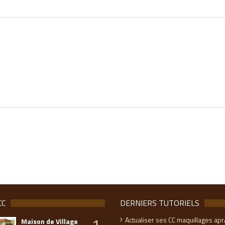
CC
DERNIERS TUTORIELS
1
Actualiser ses CC maquillages apr
Maison de Village