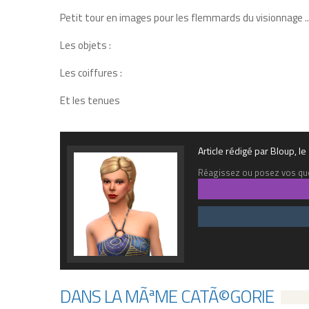
Petit tour en images pour les flemmards du visionnage ...
Les objets :
Les coiffures :
Et les tenues
Article rédigé par Bloup, 
Réagissez ou posez vos que
DANS LA MÃªME CATÃ©GORIE