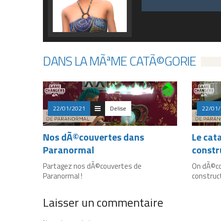
DANS LA MÃªME CATÃ©GORIE
22/01/2021
Delise
22/01
Nos dÃ©couvertes dans
Le cat
Paranormal
constr
Partagez nos dÃ©couvertes de
On dÃ©co
Paranormal !
construc
Laisser un commentaire