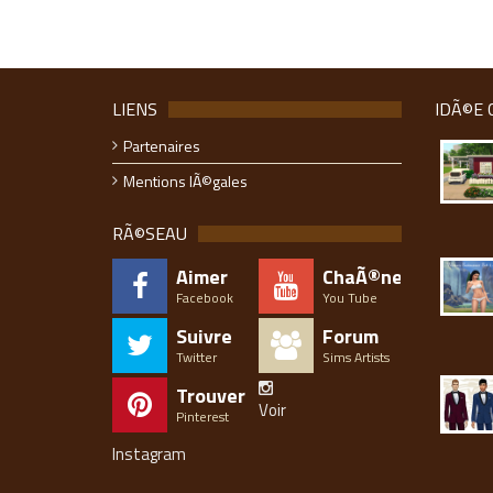
LIENS
IDÃ©E 
Partenaires
Mentions lÃ©gales
RÃ©SEAU
Aimer
ChaÃ®ne
Facebook
You Tube
Suivre
Forum
Twitter
Sims Artists
Trouver
Voir
Pinterest
Instagram