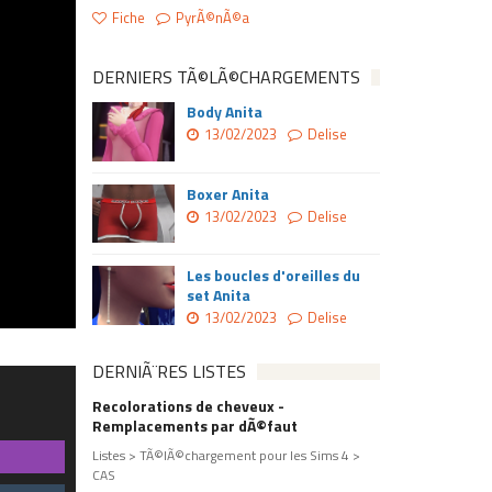
Fiche
PyrÃ©nÃ©a
DERNIERS TÃ©LÃ©CHARGEMENTS
Body Anita
13/02/2023
Delise
Boxer Anita
13/02/2023
Delise
Les boucles d'oreilles du
set Anita
13/02/2023
Delise
DERNIÃ¨RES LISTES
Recolorations de cheveux -
Remplacements par dÃ©faut
Listes > TÃ©lÃ©chargement pour les Sims 4 >
CAS