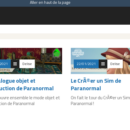
Aller en haut de la page
/2021
Delise
22/01/2021
Delise
alogue objet et
Le CrÃ©er un Sim de
uction de Paranormal
Paranormal
uvre ensemble le mode objet et
On fait le tour du CrÃ©er un Sim
tion de Paranormal
Paranormal !