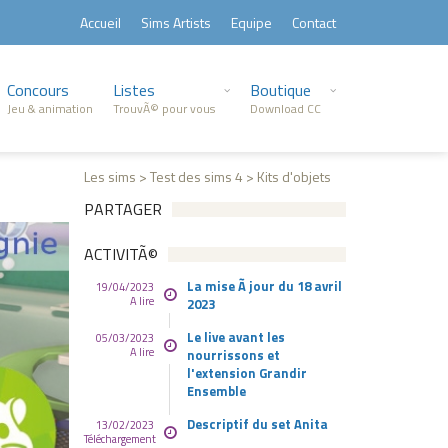
Accueil
Sims Artists
Equipe
Contact
Concours
Listes
Boutique
Jeu & animation
TrouvÃ© pour vous
Download CC
Les sims > Test des sims 4 > Kits d'objets
PARTAGER
ACTIVITÃ©
La mise Ã jour du 18 avril
19/04/2023
A lire
2023
Le live avant les
05/03/2023
A lire
nourrissons et
l'extension Grandir
Ensemble
Descriptif du set Anita
13/02/2023
Téléchargement