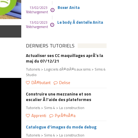
Boxer Anita
13/02/2023
Téléchargement
Le body Ã dentelle Anita
13/02/2023
Téléchargement
DERNIERS TUTORIELS
Actualiser ses CC maquillages aprÃ¨s la
maj du 07/12/21
Tutoriels > Logiciels dÃ©diÃ©s aux sims > Sims 4
Studio
DÃ©butant
Delise
Construire une mezzanine et son
escalier Ã l'aide des plateformes
Tutoriels > Sims 4 > La construction
Apprenti
PyrÃ©nÃ©a
Catalogue d'images du mode debug
Tutoriels > Sims 4 > La construction