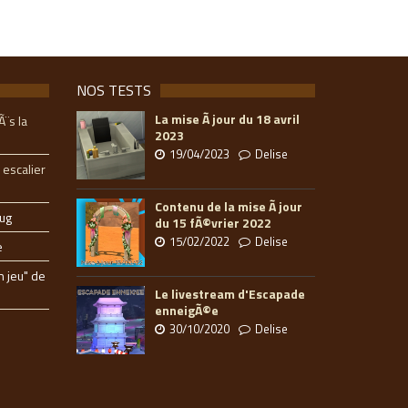
NOS TESTS
La mise Ã jour du 18 avril
Ã¨s la
2023
19/04/2023
Delise
 escalier
Contenu de la mise Ã jour
ug
du 15 fÃ©vrier 2022
15/02/2022
Delise
e
n jeu" de
Le livestream d'Escapade
enneigÃ©e
30/10/2020
Delise