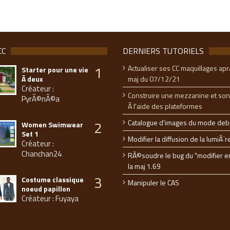
CC
DERNIERS TUTORIELS
1
Actualiser ses CC maquillages apr
Starter pour une vie
Ã deux
maj du 07/12/21
Créateur :
Construire une mezzanine et son
PyrÃ©nÃ©a
Ã l'aide des plateformes
2
Catalogue d'images du mode deb
Women Swimwear
Set 1
Modifier la diffusion de la lumiÃ¨r
Créateur :
Chanchan24
RÃ©soudre le bug du "modifier e
la maj 1.69
3
Costume classique
Manipuler le CAS
noeud papillon
Créateur : Fuyaya