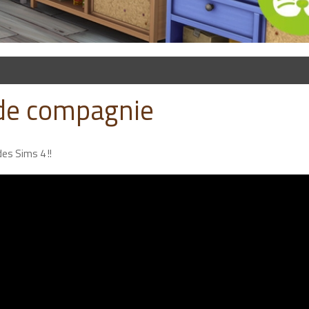
de compagnie
des Sims 4 !!