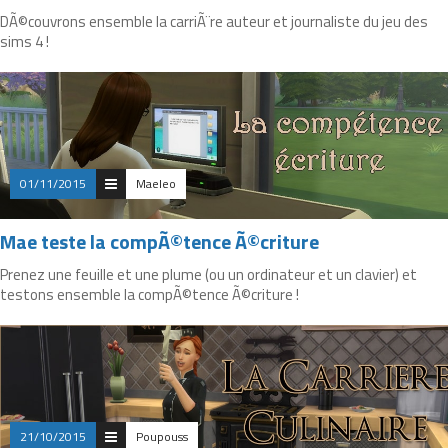
DÃ©couvrons ensemble la carriÃ¨re auteur et journaliste du jeu des
sims 4 !
01/11/2015
Maeleo
Mae teste la compÃ©tence Ã©criture
Prenez une feuille et une plume (ou un ordinateur et un clavier) et
testons ensemble la compÃ©tence Ã©criture !
21/10/2015
Poupouss