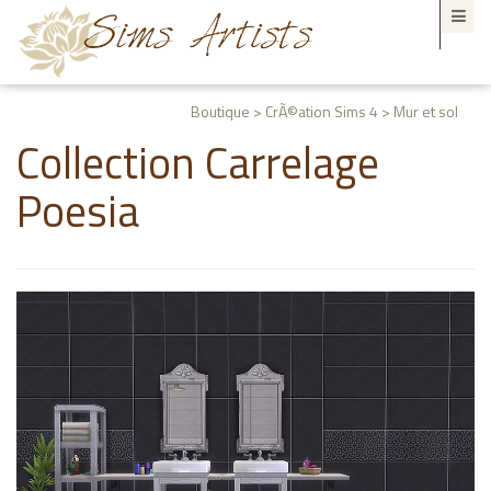
Boutique > CrÃ©ation Sims 4 > Mur et sol
Collection Carrelage
Poesia
I
n
f
o
r
m
a
t
i