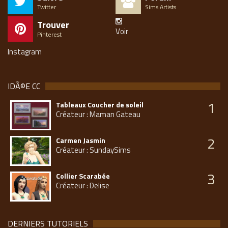
s
Twitter
Sims Artists
-
Trouver
c
Voir
Pinterest
e
r
Instagram
a
m
e
IDÃ©E CC
.
c
1
Tableaux Coucher de soleil
o
Créateur : Maman Gateau
m
/
2
Carmen Jasmin
Créateur : SundaySims
3
Collier Scarabée
Créateur : Delise
DERNIERS TUTORIELS