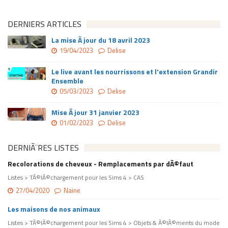
h
i
DERNIERS ARTICLES
e
r
La mise Ã jour du 18 avril 2023
s
19/04/2023
Delise
o
l
Le live avant les nourrissons et l'extension Grandir
s
Ensemble
:
05/03/2023
Delise
7
6
Mise Ã jour 31 janvier 2023
1
01/02/2023
Delise
K
o
•
DERNIÃ¨RES LISTES
Recolorations de cheveux - Remplacements par dÃ©faut
C
r
Listes > TÃ©lÃ©chargement pour les Sims 4 > CAS
e
27/04/2020
Naine
d
i
Les maisons de nos animaux
t
Listes > TÃ©lÃ©chargement pour les Sims 4 > Objets & Ã©lÃ©ments du mode
s