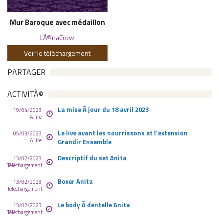
u
r
Mur Baroque avec médaillon
s
:
LÃ©naCrow
3
Voir le téléchargement
,
0
PARTAGER
3
M
ACTIVITÃ©
o
•
La mise Ã jour du 18 avril 2023
19/04/2023
A lire
P
Le live avant les nourrissons et l'extension
o
05/03/2023
A lire
Grandir Ensemble
i
d
Descriptif du set Anita
13/02/2023
s
Téléchargement
d
Boxer Anita
13/02/2023
u
Téléchargement
f
i
Le body Ã dentelle Anita
13/02/2023
c
Téléchargement