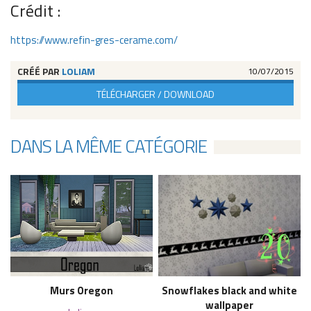
Crédit :
e
l
s
https://www.refin-gres-cerame.com/
u
t
CRÉÉ PAR
LOLIAM
10/07/2015
i
l
TÉLÉCHARGER / DOWNLOAD
i
s
é
DANS LA MÊME CATÉGORIE
s
:
W
a
l
l
E
z
&
P
h
Murs Oregon
Snowflakes black and white
o
wallpaper