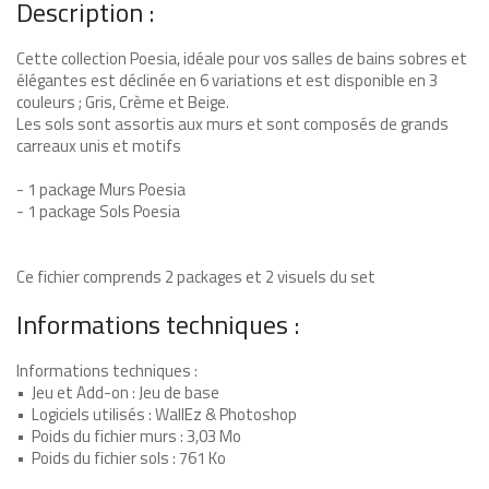
Description :
d
-
Cette collection Poesia, idéale pour vos salles de bains sobres et
o
élégantes est déclinée en 6 variations et est disponible en 3
n
couleurs ; Gris, Crème et Beige.
:
Les sols sont assortis aux murs et sont composés de grands
J
carreaux unis et motifs
e
u
- 1 package Murs Poesia
d
- 1 package Sols Poesia
e
b
a
Ce fichier comprends 2 packages et 2 visuels du set
s
e
Informations techniques :
•
L
Informations techniques :
o
• Jeu et Add-on : Jeu de base
g
• Logiciels utilisés : WallEz & Photoshop
i
• Poids du fichier murs : 3,03 Mo
c
• Poids du fichier sols : 761 Ko
i